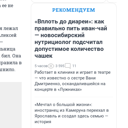
 ее не
РЕКОМЕНДУЕМ
«Вплоть до диареи»: как
правильно пить иван-чай
 я лежал
— новосибирский
Алексей
нутрициолог подсчитал
 —
допустимое количество
ельница
чашек
 бил. Она
правила в
5 часов
3 595
11
ошнило.
Работает в клинике и играет в театре
— что известно о сестре Вани
Дмитриенко, оскандалившейся на
концерте в «Лужниках»
«Мечтал о большой жизни»:
иностранец из Камеруна переехал в
Ярославль и создал здесь семью —
история