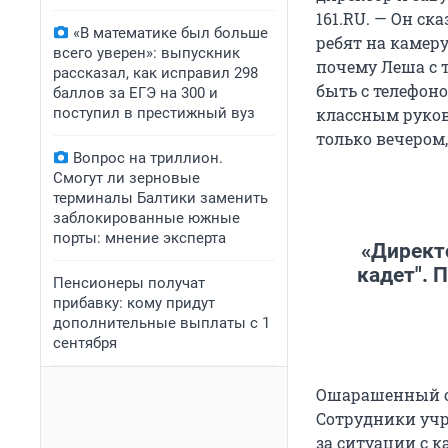
161.RU. — Он ск
«В математике был больше
ребят на камеру
всего уверен»: выпускник
почему Леша с 
рассказал, как исправил 298
быть с телефоно
баллов за ЕГЭ на 300 и
поступил в престижный вуз
классным руков
только вечером,
Вопрос на триллион.
Смогут ли зерновые
терминалы Балтики заменить
заблокированные южные
порты: мнение эксперта
«Директо
кадет". 
Пенсионеры получат
прибавку: кому придут
дополнительные выплаты с 1
сентября
Ошарашенный от
Сотрудники учре
за ситуации с 