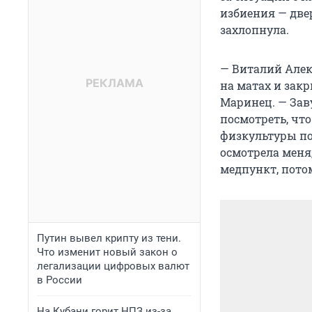
избиения — двер
захлопнула.
— Виталий Алек
на матах и закр
Маринец. — Зав
посмотреть, что
физкультуры по
осмотрела меня,
медпункт, потом
Путин вывел крипту из тени.
Что изменит новый закон о
легализации цифровых валют
в России
На Кубани горит НПЗ из-за