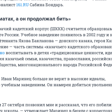
рналист
161.RU
Сабина Бондарь.
матах, а он продолжал бить»
ачий кадетский корпус (ШККК) считается образцовым
е России. Учебное заведение появилось в 2002 году и 
йтенанта Якова Бакланова — донского казака, героя К
ние — часть системы «казачьего кадетского образован
но
воспитывать в детях «традиционные ценности, ид
я казачьей семьи, казачества, православия, российск
бщества, многонационального народа Российской Фед
 Иван Маринец больше не верит в высокие идеалы,
учебным заведением. Он намерен добиться увольнени
 27 октября позвонил мне и рассказал, что его побили
уч школы, — утверждает Маринец в беседе с корреспо