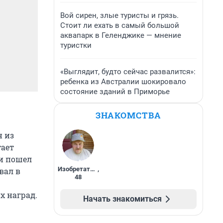
Вой сирен, злые туристы и грязь.
Стоит ли ехать в самый большой
аквапарк в Геленджике — мнение
туристки
«Выглядит, будто сейчас развалится»:
ребенка из Австралии шокировало
состояние зданий в Приморье
ЗНАКОМСТВА
н из
тает
 и пошел
Изобретатель
,
вал в
48
х наград.
Начать знакомиться