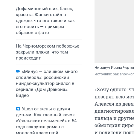
Дофаминовый шик, блеск,
красота. Фанки-стайл в
одежде: что это такое и как
его носить — примеры
образов с фото
На Черноморском побережье
закрыли пляжи: что там
происходит
Ни завуч Ирина Черто
«Минус — слишком много
Источник: 
baklanov-ko
спойлеров»: российский
ниндзя-скульптор снялся в
«Хочу одного: ч
сериале «Дом Дракона».
Видео
позорят всю ис
Алексея из девя
Ушел от жены с двумя
диагностировал
детьми. Как главный качок
пальца и другие
«Уральских пельменей» в 54
обматерил дире
года закрутил роман с
и родители под
молодой красоткой