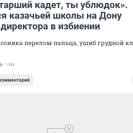
старший кадет, ты ублюдок».
я казачьей школы на Дону
 директора в избиении
ссника перелом пальца, ушиб грудной кл
1 394
 комментарий