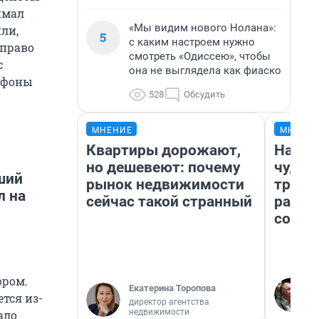
имал
«Мы видим нового Нолана»:
или,
5
с каким настроем нужно
 право
смотреть «Одиссею», чтобы
с
она не выглядела как фиаско
ефоны
528
Обсудить
МНЕНИЕ
МНЕНИ
Квартиры дорожают,
Насле
но дешевеют: почему
чудом
ший
рынок недвижимости
транс
л на
сейчас такой странный
разне
совет
ором.
Екатерина Торопова
тся из-
директор агентства
недвижимости
ало