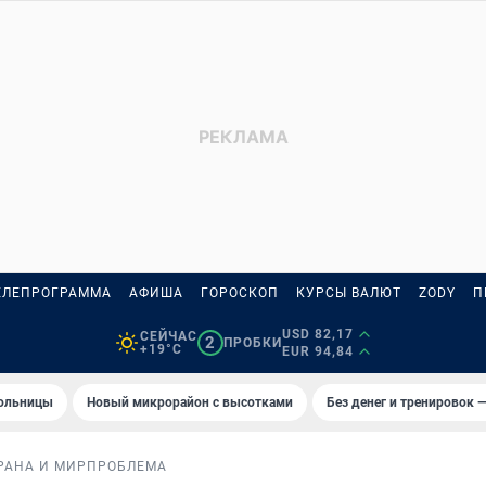
ЕЛЕПРОГРАММА
АФИША
ГОРОСКОП
КУРСЫ ВАЛЮТ
ZODY
П
USD 82,17
СЕЙЧАС
2
ПРОБКИ
+19°C
EUR 94,84
больницы
Новый микрорайон с высотками
Без денег и тренировок —
РАНА И МИР
ПРОБЛЕМА