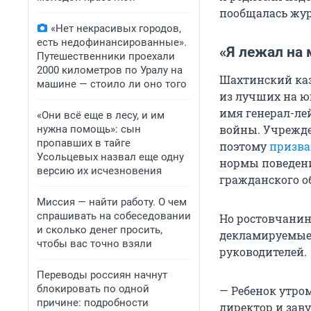
пообщалась жу
«Нет некрасивых городов,
есть недофинансированные».
«Я лежал на 
Путешественники проехали
2000 километров по Уралу на
Шахтинский каз
машине — стоило ли оно того
из лучших на юг
имя генерал-ле
«Они всё еще в лесу, и им
войны. Учрежде
нужна помощь»: сын
пропавших в тайге
поэтому
призва
Усольцевых назвал еще одну
нормы поведени
версию их исчезновения
гражданского о
Миссия — найти работу. О чем
спрашивать на собеседовании
Но ростовчанин
и сколько денег просить,
декламируемые 
чтобы вас точно взяли
руководителей.
Переводы россиян начнут
блокировать по одной
— Ребенок утром
причине: подробности
директор и зав