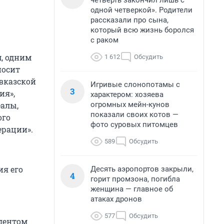
четверть закончил лишь с
одной четверкой». Родители
рассказали про сына,
который всю жизнь боролся
с раком
, одним
1 612
Обсудить
носит
авказской
Игривые слонопотамы с
3
ия»,
характером: хозяева
огромных мейн-кунов
еалы,
показали своих котов —
ого
фото суровых питомцев
ерации».
589
Обсудить
я его
Десять аэропортов закрыли,
4
горит промзона, погибла
женщина — главное об
атаках дронов
577
Обсудить
ндентом