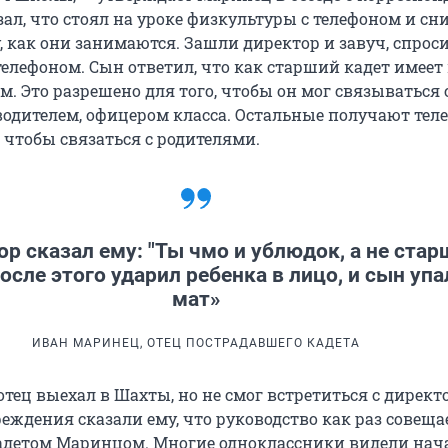
азал, что стоял на уроке физкультуры с телефоном и сн
, как они занимаются. Зашли директор и завуч, спрос
телефоном. Сын ответил, что как старший кадет имеет
м. Это разрешено для того, чтобы он мог связываться 
одителем, офицером класса. Остальные получают тел
 чтобы связаться с родителями.
р сказал ему: "Ты чмо и ублюдок, а не стар
После этого ударил ребенка в лицо, и сын упа
мат»
ИВАН МАРИНЕЦ, ОТЕЦ ПОСТРАДАВШЕГО КАДЕТА
ец выехал в Шахты, но не смог встретиться с директ
ждения сказали ему, что руководство как раз совещае
кадетом Маринцом. Многие одноклассники видели нач