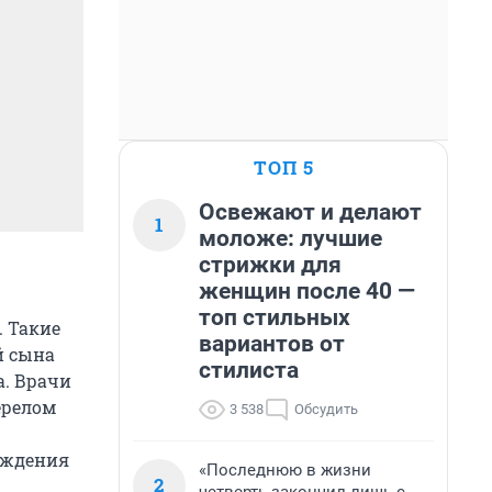
ТОП 5
Освежают и делают
1
моложе: лучшие
стрижки для
женщин после 40 —
топ стильных
. Такие
вариантов от
й сына
стилиста
а. Врачи
ерелом
3 538
Обсудить
еждения
«Последнюю в жизни
2