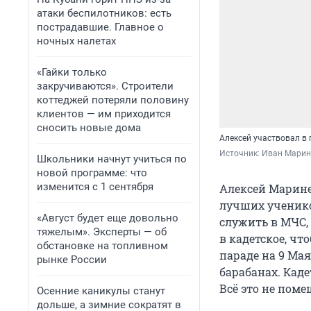
атаки беспилотников: есть
пострадавшие. Главное о
ночных налетах
«Гайки только
закручиваются». Строители
коттеджей потеряли половину
клиентов — им приходится
сносить новые дома
Алексей участвовал в 
Источник: 
Иван Марин
Школьники начнут учиться по
новой программе: что
изменится с 1 сентября
Алексей Маринец
лучших ученико
«Август будет еще довольно
служить в МЧС,
тяжелым». Эксперты — об
в кадетское, чт
обстановке на топливном
параде на 9 Мая
рынке России
барабанах. Кад
Всё это не пом
Осенние каникулы станут
дольше, а зимние сократят в