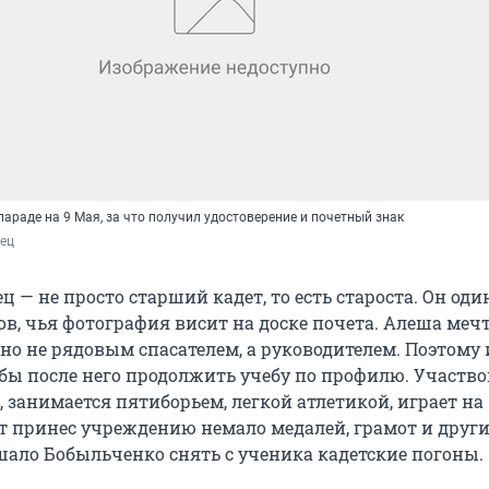
параде на 9 Мая, за что получил удостоверение и почетный знак
ец
 — не просто старший кадет, то есть староста. Он оди
в, чья фотография висит на доске почета. Алеша меч
 но не рядовым спасателем, а руководителем. Поэтому
обы после него продолжить учебу по профилю. Участво
, занимается пятиборьем, легкой атлетикой, играет на
ет принес учреждению немало медалей, грамот и други
ешало Бобыльченко снять с ученика кадетские погоны.