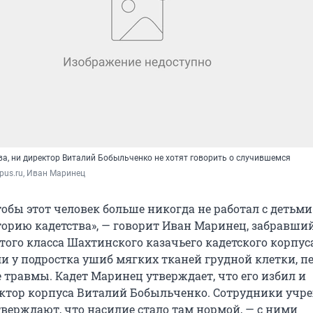
ва, ни директор Виталий Бобыльченко не хотят говорить о случившемся
rpus.ru, Иван Маринец
тобы этот человек больше никогда не работал с детьми
торию кадетства», — говорит Иван Маринец, забравши
того класса Шахтинского казачьего кадетского корпус
и у подростка ушиб мягких тканей грудной клетки, п
 травмы. Кадет Маринец утверждает, что его избил и
ктор корпуса Виталий Бобыльченко. Сотрудники учр
тверждают, что насилие стало там нормой, — с ними