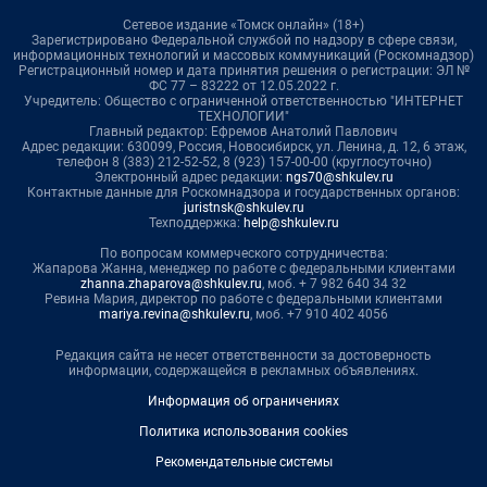
Сетевое издание «Томск онлайн» (18+)
Зарегистрировано Федеральной службой по надзору в сфере связи,
информационных технологий и массовых коммуникаций (Роскомнадзор)
Регистрационный номер и дата принятия решения о регистрации: ЭЛ №
ФС 77 – 83222 от 12.05.2022 г.
Учредитель: Общество с ограниченной ответственностью "ИНТЕРНЕТ
ТЕХНОЛОГИИ"
Главный редактор: Ефремов Анатолий Павлович
Адрес редакции: 630099, Россия, Новосибирск, ул. Ленина, д. 12, 6 этаж,
телефон 8 (383) 212-52-52, 8 (923) 157-00-00 (круглосуточно)
Электронный адрес редакции:
ngs70@shkulev.ru
Контактные данные для Роскомнадзора и государственных органов:
juristnsk@shkulev.ru
Техподдержка:
help@shkulev.ru
По вопросам коммерческого сотрудничества:
Жапарова Жанна, менеджер по работе с федеральными клиентами
zhanna.zhaparova@shkulev.ru
, моб. + 7 982 640 34 32
Ревина Мария, директор по работе с федеральными клиентами
mariya.revina@shkulev.ru
, моб. +7 910 402 4056
Редакция сайта не несет ответственности за достоверность
информации, содержащейся в рекламных объявлениях.
Информация об ограничениях
Политика использования cookies
Рекомендательные системы