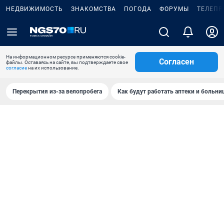
НЕДВИЖИМОСТЬ
ЗНАКОМСТВА
ПОГОДА
ФОРУМЫ
ТЕЛЕПР
На информационном ресурсе применяются cookie-
Согласен
файлы. Оставаясь на сайте, вы подтверждаете свое
согласие
на их использование.
Перекрытия из-за велопробега
Как будут работать аптеки и больн