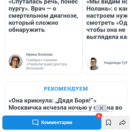
«Спуталась речь, понес
«Мы видим нов
пургу». Врач — о
Нолана»: с как
смертельном диагнозе,
настроем нужн
который сложно
смотреть «Оди
обнаружить
чтобы она не
выглядела как
Ирина Волкова
Главврач клиники
Надежда Губар
«Реабилитация доктора
Волковой»
РЕКОМЕНДУЕМ
«Она крикнула: „Дядя Боря!“»
Москвичка исчезла ночью у океана во
Вьетнаме. Что произошло в
0
последние минуты пропажи девушки
Комментарии