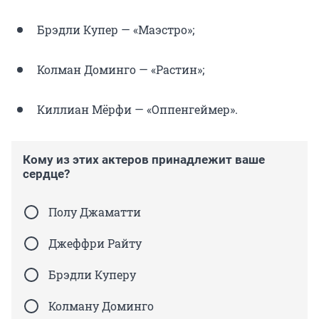
Брэдли Купер — «Маэстро»;
Колман Доминго — «Растин»;
Киллиан Мёрфи — «Оппенгеймер».
Кому из этих актеров принадлежит ваше
сердце?
Полу Джаматти
Джеффри Райту
Брэдли Куперу
Колману Доминго