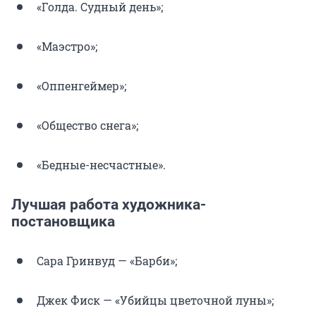
«Голда. Судный день»;
«Маэстро»;
«Оппенгеймер»;
«Общество снега»;
«Бедные-несчастные».
Лучшая работа художника-
постановщика
Сара Гринвуд — «Барби»;
Джек Фиск — «Убийцы цветочной луны»;