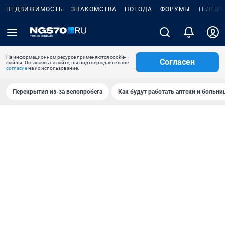
НЕДВИЖИМОСТЬ
ЗНАКОМСТВА
ПОГОДА
ФОРУМЫ
ТЕЛЕПР
На информационном ресурсе применяются cookie-
Согласен
файлы. Оставаясь на сайте, вы подтверждаете свое
согласие
на их использование.
Перекрытия из-за велопробега
Как будут работать аптеки и больн