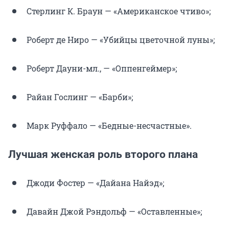
Стерлинг К. Браун — «Американское чтиво»;
Роберт де Ниро — «Убийцы цветочной луны»;
Роберт Дауни-мл., — «Оппенгеймер»;
Райан Гослинг — «Барби»;
Марк Руффало — «Бедные-несчастные».
Лучшая женская роль второго плана
Джоди Фостер — «Дайана Найэд»;
Давайн Джой Рэндольф — «Оставленные»;