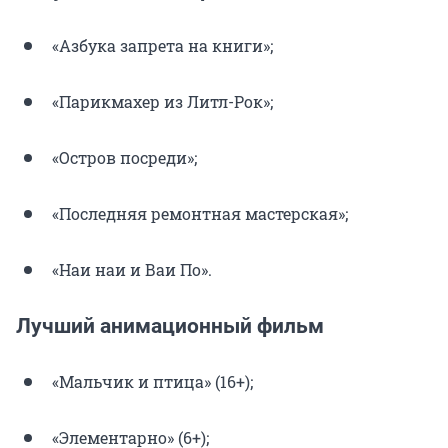
«Азбука запрета на книги»;
«Парикмахер из Литл-Рок»;
«Остров посреди»;
«Последняя ремонтная мастерская»;
«Наи наи и Ваи По».
Лучший анимационный фильм
«Мальчик и птица» (16+);
«Элементарно» (6+);