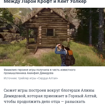
Между Ларой Крофт и Кейт Уолкер
Фамилию героиня игры получила в честь известного
промышленника Акинфия Демидова
Источник: 
трейлер игры «Сердце Алтая»
Сюжет игры построен вокруг блогерши Алины
Демидовой, которая приезжает в Горный Алтай,
чтобы продолжить дело отца — разыскать