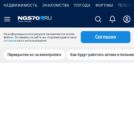
НЕДВИЖИМОСТЬ
ЗНАКОМСТВА
ПОГОДА
ФОРУМЫ
ТЕЛЕПР
На информационном ресурсе применяются cookie-
Согласен
файлы. Оставаясь на сайте, вы подтверждаете свое
согласие
на их использование.
Перекрытия из-за велопробега
Как будут работать аптеки и больн