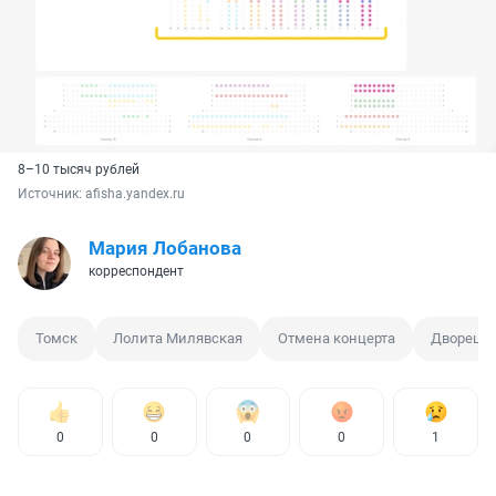
8–10 тысяч рублей
Источник: 
afisha.yandex.ru
Мария Лобанова
корреспондент
Томск
Лолита Милявская
Отмена концерта
Дворец з
0
0
0
0
1