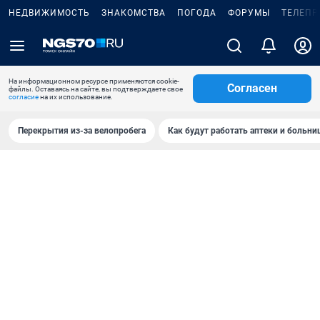
НЕДВИЖИМОСТЬ
ЗНАКОМСТВА
ПОГОДА
ФОРУМЫ
ТЕЛЕПР
На информационном ресурсе применяются cookie-
Согласен
файлы. Оставаясь на сайте, вы подтверждаете свое
согласие
на их использование.
Перекрытия из-за велопробега
Как будут работать аптеки и больн