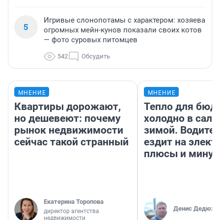
Игривые слонопотамы с характером: хозяева
5
огромных мейн-кунов показали своих котов
— фото суровых питомцев
542
Обсудить
МНЕНИЕ
МНЕНИЕ
Квартиры дорожают,
Тепло для бюд
но дешевеют: почему
холодно в сало
рынок недвижимости
зимой. Водител
сейчас такой странный
ездит на элект
плюсы и мину
Екатерина Торопова
Денис Дедюхи
директор агентства
недвижимости