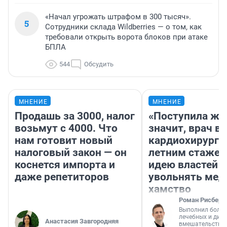
«Начал угрожать штрафом в 300 тысяч».
5
Сотрудники склада Wildberries — о том, как
требовали открыть ворота блоков при атаке
БПЛА
544
Обсудить
МНЕНИЕ
МНЕНИЕ
Продашь за 3000, налог
«Поступила жа
возьмут с 4000. Что
значит, врач в
нам готовит новый
кардиохирург с
налоговый закон — он
летним стажем
коснется импорта и
идею властей
даже репетиторов
увольнять мед
хамство
Роман Рисберг
Выполнил более
лечебных и диа
Анастасия Завгородняя
вмешательств н