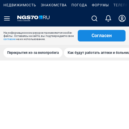
НЕДВИЖИМОСТЬ
ЗНАКОМСТВА
ПОГОДА
ФОРУМЫ
ТЕЛЕПР
На информационном ресурсе применяются cookie-
Согласен
файлы. Оставаясь на сайте, вы подтверждаете свое
согласие
на их использование.
Перекрытия из-за велопробега
Как будут работать аптеки и больн