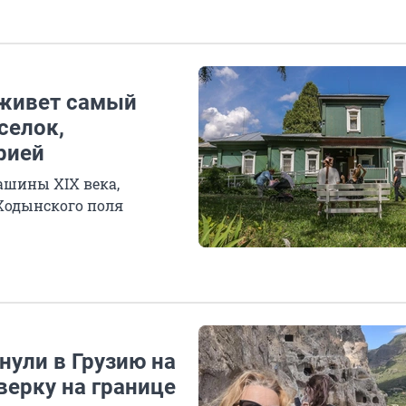
 живет самый
селок,
рией
ашины XIX века,
 Ходынского поля
нули в Грузию на
верку на границе