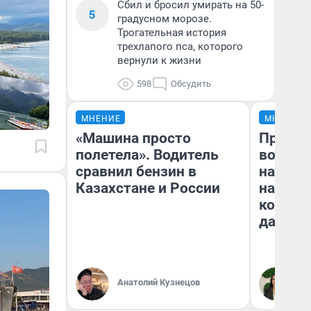
Сбил и бросил умирать на 50-
5
градусном морозе.
Трогательная история
трехлапого пса, которого
вернули к жизни
598
Обсудить
МНЕНИЕ
МНЕНИЕ
«Машина просто
Продаш
полетела». Водитель
возьмут
сравнил бензин в
нам го
Казахстане и России
налого
коснет
даже р
Анатолий Кузнецов
Ан