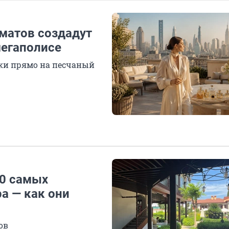
оматов создадут
мегаполисе
ки прямо на песчаный
10 самых
а — как они
ов