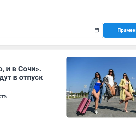
Примен
, и в Сочи».
дут в отпуск
сть