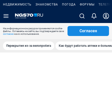
НЕДВИЖИМОСТЬ
ЗНАКОМСТВА
ПОГОДА
ФОРУМЫ
ТЕЛЕПР
На информационном ресурсе применяются cookie-
Согласен
файлы. Оставаясь на сайте, вы подтверждаете свое
согласие
на их использование.
Перекрытия из-за велопробега
Как будут работать аптеки и больн