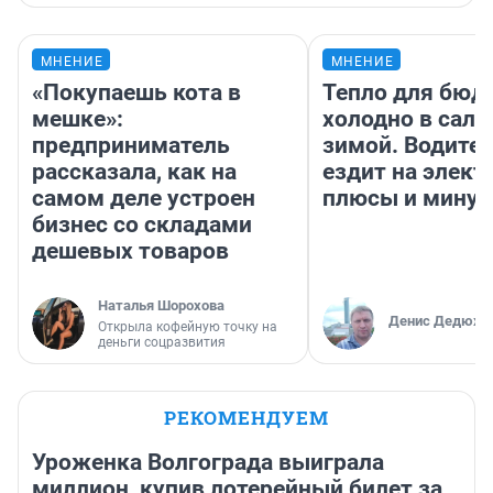
МНЕНИЕ
МНЕНИЕ
«Покупаешь кота в
Тепло для бюд
мешке»:
холодно в сало
предприниматель
зимой. Водител
рассказала, как на
ездит на элект
самом деле устроен
плюсы и мину
бизнес со складами
дешевых товаров
Наталья Шорохова
Денис Дедюхи
Открыла кофейную точку на
деньги соцразвития
РЕКОМЕНДУЕМ
Уроженка Волгограда выиграла
миллион, купив лотерейный билет за