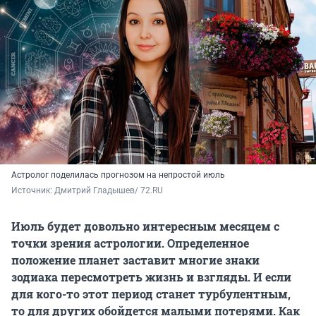
Астролог поделилась прогнозом на непростой июль
Источник: 
Дмитрий Гладышев/ 72.RU
Июль будет довольно интересным месяцем с
точки зрения астрологии. Определенное
положение планет заставит многие знаки
зодиака пересмотреть жизнь и взгляды. И если
для кого-то этот период станет турбулентным,
то для других обойдется малыми потерями. Как