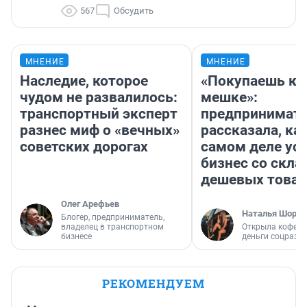
567
Обсудить
МНЕНИЕ
МНЕНИЕ
Наследие, которое
«Покупаешь ко
чудом не развалилось:
мешке»:
транспортный эксперт
предпринимат
разнес миф о «вечных»
рассказала, как
советских дорогах
самом деле ус
бизнес со скл
дешевых това
Олег Арефьев
Наталья Шорох
Блогер, предприниматель,
владелец в транспортном
Открыла кофейн
бизнесе
деньги соцразв
РЕКОМЕНДУЕМ