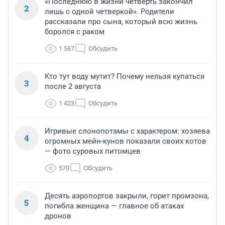
«Последнюю в жизни четверть закончил
2
лишь с одной четверкой». Родители
рассказали про сына, который всю жизнь
боролся с раком
1 567
Обсудить
Кто тут воду мутит? Почему нельзя купаться
3
после 2 августа
1 423
Обсудить
Игривые слонопотамы с характером: хозяева
4
огромных мейн-кунов показали своих котов
— фото суровых питомцев
570
Обсудить
Десять аэропортов закрыли, горит промзона,
5
погибла женщина — главное об атаках
дронов