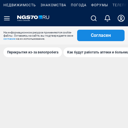
НЕДВИЖИМОСТЬ
ЗНАКОМСТВА
ПОГОДА
ФОРУМЫ
ТЕЛЕПР
На информационном ресурсе применяются cookie-
Согласен
файлы. Оставаясь на сайте, вы подтверждаете свое
согласие
на их использование.
Перекрытия из-за велопробега
Как будут работать аптеки и больн