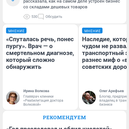
рассказала, как на самом деле устроен бизнес
со складами дешевых товаров
530
Обсудить
МНЕНИЕ
МНЕНИЕ
«Спуталась речь, понес
Наследие, кото
пургу». Врач — о
чудом не разва
смертельном диагнозе,
транспортный э
который сложно
разнес миф о «
обнаружить
советских доро
Ирина Волкова
Олег Арефьев
Главврач клиники
Блогер, предприн
«Реабилитация доктора
владелец в тран
Волковой»
бизнесе
РЕКОМЕНДУЕМ
«Год преследовал и облил кислотой».