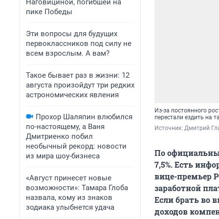
Наговициной, погибшей на
пике Победы
Эти вопросы для будущих
первоклассников под силу не
всем взрослым. А вам?
Такое бывает раз в жизни: 12
августа произойдут три редких
астрономических явления
Из-за постоянного ро
Прохор Шаляпин влюбился
перестали ездить на 
по-настоящему, а Ваня
Источник: 
Дмитрий Гл
Дмитриенко побил
необычный рекорд: новости
По официальным
из мира шоу-бизнеса
7,5%. Есть инф
вице-премьер 
«Август принесет новые
заработной плат
возможности»: Тамара Глоба
назвала, кому из знаков
Если брать во 
зодиака улыбнется удача
доходов компен