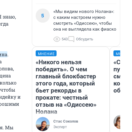
«Мы видим нового Нолана»:
5
Я знаю,
с каким настроем нужно
смотреть «Одиссею», чтобы
егда
она не выглядела как фиаско
543
Обсудить
ина
.
МНЕНИЕ
МНЕНИ
а
«Никого нельзя
«Спут
олова,
победить». О чем
пургу»
 цена
главный блокбастер
смерт
Сколько
этого года, который
котор
, чтобы
бьет рекорды в
обнар
ндейку и
прокате: честный
хорошими
отзыв на «Одиссею»
Нолана
Стас Соколов
ия. Мы
Эксперт