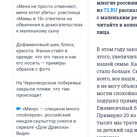
многие россиян
«Меня не просто отменяют,
из
72.RU
расска
меня хотят убить»: участница
с маленьким ре
«Мамы в 16» ответила на
читайте в коло
обвинения в домогательствах
к маленькому сыну
лица.
Дофаминовый шик, блеск,
В этом году зак
красота. Фанки-стайл в
этого, увеличи
одежде: что это такое и как
его носить — примеры
нашей семье. Ка
образов с фото
стало больше. С
всего, все наш
На Черноморском побережье
я не могу объяс
закрыли пляжи: что там
могли спокойно
происходит
подушку примерн
Ежемесячный бю
«Минус — слишком много
Примерно 20 из
спойлеров»: российский
ниндзя-скульптор снялся в
тысяч мы трати
сериале «Дом Дракона».
за детский сад 
Видео