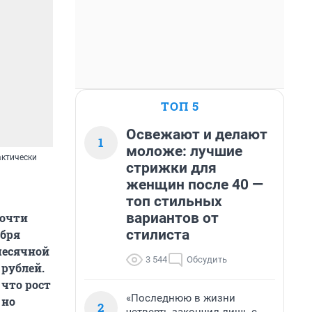
ТОП 5
Освежают и делают
1
моложе: лучшие
актически
стрижки для
женщин после 40 —
топ стильных
вариантов от
почти
стилиста
ября
месячной
3 544
Обсудить
 рублей.
 что рост
«Последнюю в жизни
 но
2