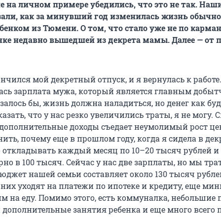
е на личном примере убедились, что это не так. Наш
зали, как за минувший год изменилась жизнь обычн
бенком из Тюмени. О том, что стало уже не по карман
нке недавно вышедшей из декрета мамы. Далее — от 
ончился мой декретный отпуск, и я вернулась к работ
лась зарплата мужа, который является главным добыт
залось бы, жизнь должна наладиться, но денег как буд
казать, что у нас резко увеличились траты, я не могу. 
и дополнительные доходы съедает неумолимый рост це
нить, почему еще в прошлом году, когда я сидела в дек
 откладывать каждый месяц по 10–20 тысяч рублей и
о в 100 тысяч. Сейчас у нас две зарплаты, но мы тра
джет нашей семьи составляет около 130 тысяч рубле
 них уходят на платежи по ипотеке и кредиту, еще ми
м на еду. Помимо этого, есть коммуналка, небольшие
и дополнительные занятия ребенка и еще много всего 