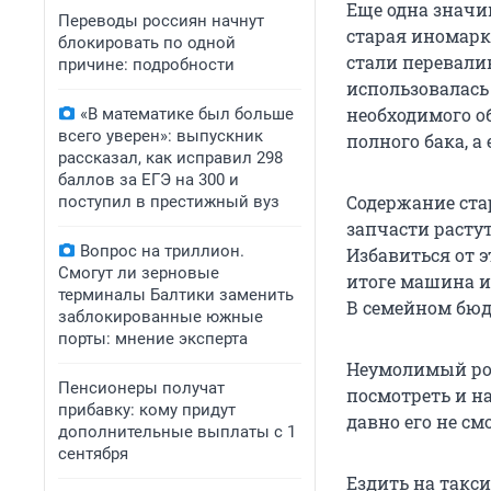
Еще одна значи
Переводы россиян начнут
старая иномарк
блокировать по одной
стали перевалив
причине: подробности
использовалась
необходимого об
«В математике был больше
всего уверен»: выпускник
полного бака, а
рассказал, как исправил 298
баллов за ЕГЭ на 300 и
Содержание ста
поступил в престижный вуз
запчасти расту
Вопрос на триллион.
Избавиться от э
Смогут ли зерновые
итоге машина и
терминалы Балтики заменить
В семейном бюдж
заблокированные южные
порты: мнение эксперта
Неумолимый р
Пенсионеры получат
посмотреть и на
прибавку: кому придут
давно его не см
дополнительные выплаты с 1
сентября
Ездить на такси