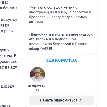
У нас
«Мечтал о большой жизни»:
а бензин
иностранец из Камеруна переехал в
Ярославль и создал здесь семью —
а покупку
история
равка
 в разы.
«Девчонки, вы испытываете судьбу»:
что творится в подпольной
рюмочной на Березовой в Рязани —
обзор YA62.RU
день.
можем. В
ЗНАКОМСТВА
роскошь.
т на еду.
скольку
Изобретатель
,
48
Начать знакомиться
авляет