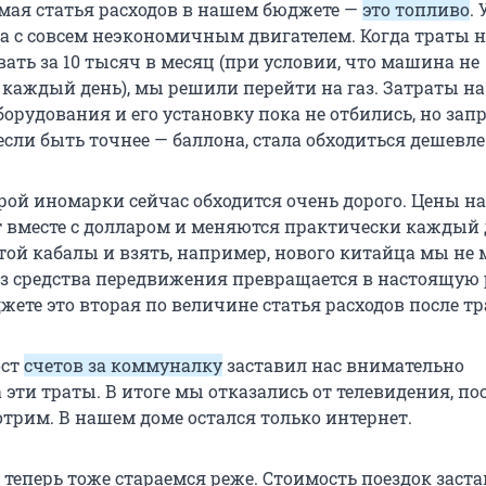
мая статья расходов в нашем бюджете —
это топливо
. 
а с совсем неэкономичным двигателем. Когда траты н
ать за 10 тысяч в месяц (при условии, что машина не
 каждый день), мы решили перейти на газ. Затраты н
орудования и его установку пока не отбились, но зап
 если быть точнее — баллона, стала обходиться дешевле
рой иномарки сейчас обходится очень дорого. Цены на
т вместе с долларом и меняются практически каждый 
той кабалы и взять, например, нового китайца мы не 
з средства передвижения превращается в настоящую 
ете это вторая по величине статья расходов после тра
ост
счетов за коммуналку
заставил нас внимательно
 эти траты. В итоге мы отказались от телевидения, по
отрим. В нашем доме остался только интернет.
 теперь тоже стараемся реже. Стоимость поездок заст