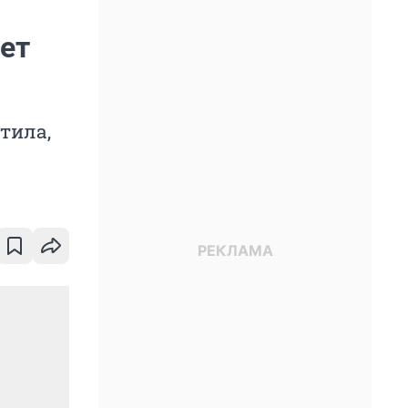
ает
тила,