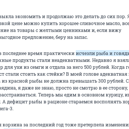
выкла экономить и продолжаю это делать до сих пор. 
изкой цене можно купить хорошее сливочное масло, вс
ие на товары с желтыми ценниками и, если вижу
ыгодное предложение, беру на запас.
 в последнее время практически
исчезли рыба и говяд
жные продукты стали неадекватными. Недавно я взял
 для ухи из семги и отдала за него 500 рублей. Когда г
т стали стоить как стейки? В моей голове адекватная
а из красной рыбы не должна превышать 300 рублей. 
вядина, я даже не знаю, просто не смотрю в ее сторону
расстраиваться. Теперь мы едим в основном курицу, и
. А дефицит рыбы в рационе стараемся восполнять 
га-3.
 корзина за последний год тоже претерпела изменен