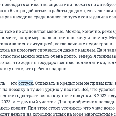
 подождать снижения спроса или поехать на автобусе.
ужно быстро добраться с работы до дома, есть еще один
не раз находила среди коллег попутчиков и делила с н
а тоже не становятся меньше. Можно, конечно, реже б
номить, например, на лечении я не хочу и не могу. М
талкивались с ситуацией, когда лечение педиатров в
дома не помогает справиться даже с кашлем. Да и зап
стам там можно ждать очень долго. Теперь я понима
ются, что ходят в государственные поликлиники, толь
авку о том, что ребенок здоров.
оль — это
отпуск
. Отдыхать в кредит мы не привыкли, 
 на поездку в ту же Турцию у нас нет. Всё, что удается
ледние годы тратится на крупные покупки. В 2022 год
в 2023-м — дачный участок. Для приобретения последн
ть кредит. При этом стоит уточнить, что у нас всего
ходят деньги на хороший отдых на море многодетные с