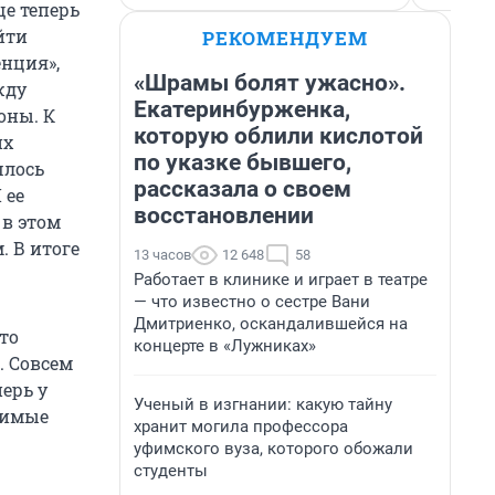
ще теперь
йти
РЕКОМЕНДУЕМ
нция»,
«Шрамы болят ужасно».
жду
Екатеринбурженка,
оны. К
которую облили кислотой
их
по указке бывшего,
шлось
рассказала о своем
 ее
восстановлении
 в этом
. В итоге
13 часов
12 648
58
Работает в клинике и играет в театре
— что известно о сестре Вани
Дмитриенко, оскандалившейся на
то
концерте в «Лужниках»
. Совсем
перь у
Ученый в изгнании: какую тайну
бимые
хранит могила профессора
уфимского вуза, которого обожали
студенты