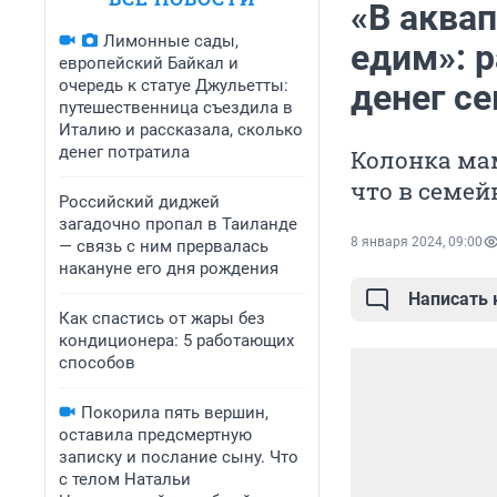
«В аквап
Лимонные сады,
едим»: р
европейский Байкал и
очередь к статуе Джульетты:
денег с
путешественница съездила в
Италию и рассказала, сколько
денег потратила
Колонка мам
что в семей
Российский диджей
загадочно пропал в Таиланде
8 января 2024, 09:00
— связь с ним прервалась
накануне его дня рождения
Написать
Как спастись от жары без
кондиционера: 5 работающих
способов
Покорила пять вершин,
оставила предсмертную
записку и послание сыну. Что
с телом Натальи