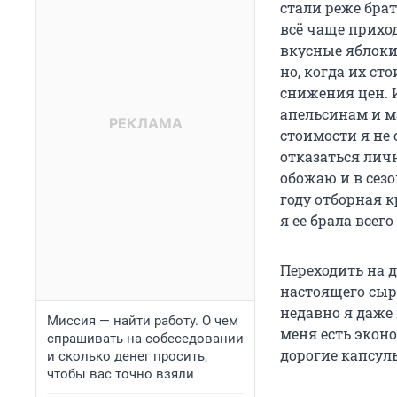
стали реже бра
всё чаще прихо
вкусные яблоки
но, когда их ст
снижения цен. 
апельсинам и м
стоимости я не
отказаться личн
обожаю и в сезо
году отборная к
я ее брала всего
Переходить на 
настоящего сыра
недавно я даже
Миссия — найти работу. О чем
меня есть экон
спрашивать на собеседовании
дорогие капсул
и сколько денег просить,
чтобы вас точно взяли