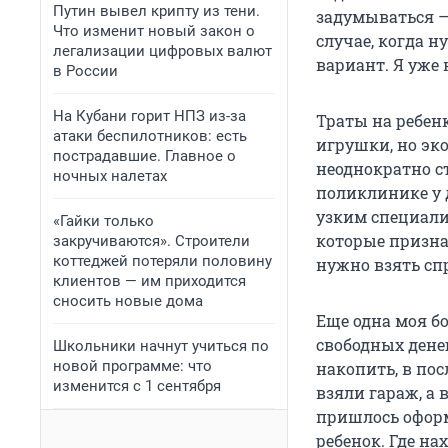
Путин вывел крипту из тени.
задумываться —
Что изменит новый закон о
случае, когда н
легализации цифровых валют
вариант. Я уже 
в России
На Кубани горит НПЗ из-за
Траты на ребенк
атаки беспилотников: есть
игрушки, но эко
пострадавшие. Главное о
неоднократно с
ночных налетах
поликлинике у 
узким специали
«Гайки только
которые призна
закручиваются». Строители
коттеджей потеряли половину
нужно взять спр
клиентов — им приходится
сносить новые дома
Еще одна моя б
свободных денег
Школьники начнут учиться по
новой программе: что
накопить, в пос
изменится с 1 сентября
взяли гараж, а 
пришлось оформи
ребенок. Где на