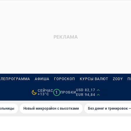
ЕЛЕПРОГРАММА
АФИША
ГОРОСКОП
КУРСЫ ВАЛЮТ
ZODY
П
USD 82,17
СЕЙЧАС
1
ПРОБКИ
+13°C
EUR 94,84
больницы
Новый микрорайон с высотками
Без денег и тренировок —