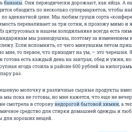
ть
бананы
. Они периодически дорожают, как яйца. А е
дится обходить по несколько супермаркетов, чтобы на
 по адекватной цене. Мы любим груши сорта «конфере
оимость переваливает за три сотни, я прохожу мимо и 
Из цитрусовых в нашем холодильнике всегда есть лим
андаринам мы равнодушны, поэтому за изменением 
 слежу. Если вспомнить, от чего минувшим летом при
о мне, то первое, что приходит на ум, — это черешня. Я
н готова есть каждый день на завтрак, обед и ужин, но
рупная ягода стоила в районе 600 рублей за килограмм
 пару раз.
дешевую молочку и различные сырные продукты вмес
 мы пока не готовы, но мне кажется, что еще не вечер
 не смотрела в сторону
недорогой бытовой химии
, а те
омичное средство для стирки домашней одежды и лю
ы для хороших вещей.