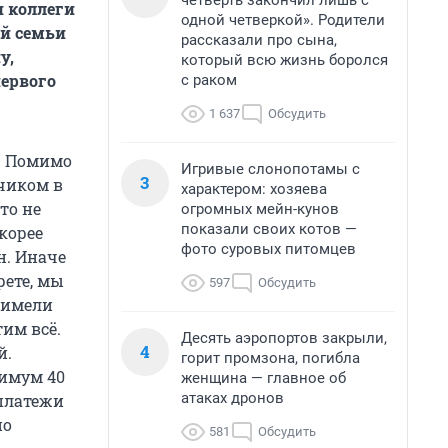
четверть закончил лишь с
и коллеги
одной четверкой». Родители
ой семьи
рассказали про сына,
у,
который всю жизнь боролся
первого
с раком
1 637
Обсудить
е. Помимо
Игривые слонопотамы с
3
чиком в
характером: хозяева
то не
огромных мейн-кунов
показали своих котов —
Скорее
фото суровых питомцев
н. Иначе
рете, мы
597
Обсудить
 имели
тим всё.
Десять аэропортов закрыли,
4
й.
горит промзона, погибла
нимум 40
женщина — главное об
атаках дронов
 платежи
по
581
Обсудить