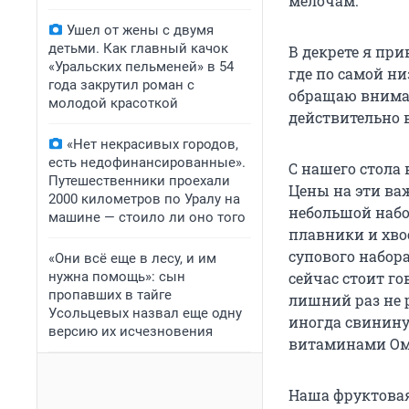
мелочам.
Ушел от жены с двумя
детьми. Как главный качок
В декрете я при
«Уральских пельменей» в 54
где по самой н
года закрутил роман с
обращаю вниман
молодой красоткой
действительно в
«Нет некрасивых городов,
есть недофинансированные».
С нашего стола
Путешественники проехали
Цены на эти ва
2000 километров по Уралу на
небольшой набор
машине — стоило ли оно того
плавники и хвос
супового набор
«Они всё еще в лесу, и им
нужна помощь»: сын
сейчас стоит го
пропавших в тайге
лишний раз не 
Усольцевых назвал еще одну
иногда свинину
версию их исчезновения
витаминами Оме
Наша фруктовая