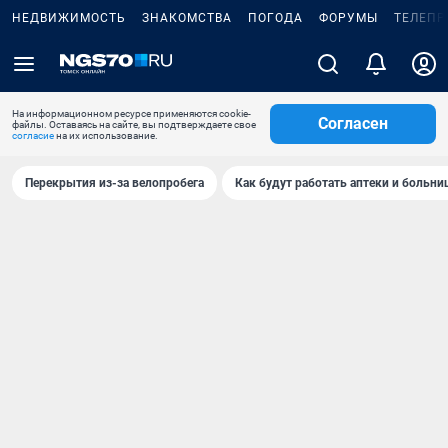
НЕДВИЖИМОСТЬ
ЗНАКОМСТВА
ПОГОДА
ФОРУМЫ
ТЕЛЕПР
На информационном ресурсе применяются cookie-
Согласен
файлы. Оставаясь на сайте, вы подтверждаете свое
согласие
на их использование.
Перекрытия из-за велопробега
Как будут работать аптеки и больн