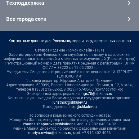
Техподдержка
Все города сети
Контактные данные для Роскомнадзора и государственных органов
Сетевое издание «Томск онлайн» (18+)
Зарегистрировано Федеральной службой по надзору в сфере связи,
информационных технологий и массовых коммуникаций (Роскомнадзор)
Регистрационный номер и дата принятия решения о регистрации: ЭЛ №
ФС 77 – 83222 от 12.05.2022 г.
Учредитель: Общество с ограниченной ответственностью "ИНТЕРНЕТ
ТЕХНОЛОГИИ"
Главный редактор: Ефремов Анатолий Павлович
Адрес редакции: 630099, Россия, Новосибирск, ул. Ленина, д. 12, 6 этаж,
телефон 8 (383) 212-52-52, 8 (923) 157-00-00 (круглосуточно)
Электронный адрес редакции:
ngs70@shkulev.ru
Контактные данные для Роскомнадзора и государственных органов:
juristnsk@shkulev.ru
Техподдержка:
help@shkulev.ru
По вопросам коммерческого сотрудничества:
Жапарова Жанна, менеджер по работе с федеральными клиентами
zhanna.zhaparova@shkulev.ru
, моб. + 7 982 640 34 32
Ревина Мария, директор по работе с федеральными клиентами
mariya.revina@shkulev.ru
, моб. +7 910 402 4056