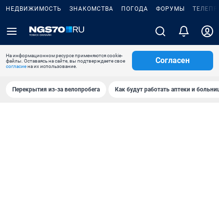
НЕДВИЖИМОСТЬ
ЗНАКОМСТВА
ПОГОДА
ФОРУМЫ
ТЕЛЕПР
На информационном ресурсе применяются cookie-
Согласен
файлы. Оставаясь на сайте, вы подтверждаете свое
согласие
на их использование.
Перекрытия из-за велопробега
Как будут работать аптеки и больн