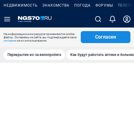
НЕДВИЖИМОСТЬ
ЗНАКОМСТВА
ПОГОДА
ФОРУМЫ
ТЕЛЕПР
На информационном ресурсе применяются cookie-
Согласен
файлы. Оставаясь на сайте, вы подтверждаете свое
согласие
на их использование.
Перекрытия из-за велопробега
Как будут работать аптеки и больн