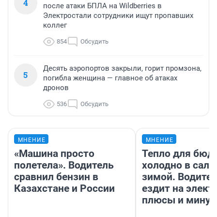
4
после атаки БПЛА на Wildberries в
Электростали сотрудники ищут пропавших
коллег
854
Обсудить
Десять аэропортов закрыли, горит промзона,
5
погибла женщина — главное об атаках
дронов
536
Обсудить
МНЕНИЕ
МНЕНИЕ
«Машина просто
Тепло для бюд
полетела». Водитель
холодно в сало
сравнил бензин в
зимой. Водител
Казахстане и России
ездит на элект
плюсы и мину