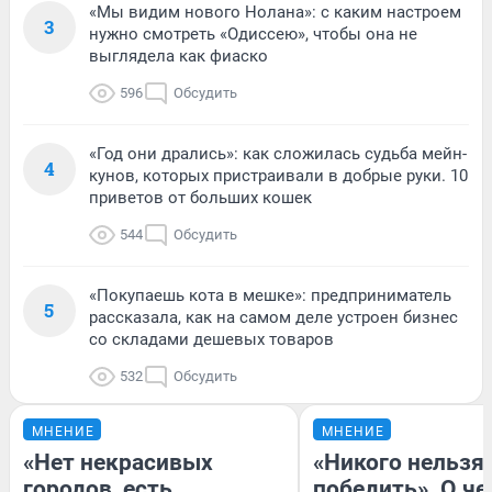
«Мы видим нового Нолана»: с каким настроем
3
нужно смотреть «Одиссею», чтобы она не
выглядела как фиаско
596
Обсудить
«Год они дрались»: как сложилась судьба мейн-
4
кунов, которых пристраивали в добрые руки. 10
приветов от больших кошек
544
Обсудить
«Покупаешь кота в мешке»: предприниматель
5
рассказала, как на самом деле устроен бизнес
со складами дешевых товаров
532
Обсудить
МНЕНИЕ
МНЕНИЕ
«Нет некрасивых
«Никого нельзя
городов, есть
победить». О ч