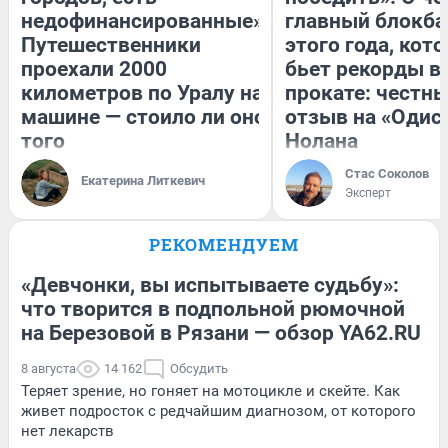
недофинансированные».
главный блокба
Путешественники
этого года, кот
проехали 2000
бьет рекорды в
километров по Уралу на
прокате: честн
машине — стоило ли оно
отзыв на «Одис
того
Нолана
Стас Соколов
Екатерина Литкевич
Эксперт
РЕКОМЕНДУЕМ
«Девчонки, вы испытываете судьбу»:
что творится в подпольной рюмочной
на Березовой в Рязани — обзор YA62.RU
8 августа
14 162
Обсудить
Теряет зрение, но гоняет на мотоцикле и скейте. Как
живет подросток с редчайшим диагнозом, от которого
нет лекарств