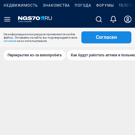
НЕДВИЖИМОСТЬ
ЗНАКОМСТВА
ПОГОДА
ФОРУМЫ
ТЕЛЕПР
На информационном ресурсе применяются cookie-
Согласен
файлы. Оставаясь на сайте, вы подтверждаете свое
согласие
на их использование.
Перекрытия из-за велопробега
Как будут работать аптеки и больн