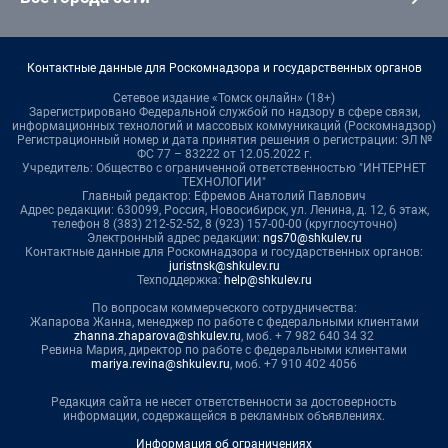
Контактные данные для Роскомнадзора и государственных органов
Сетевое издание «Томск онлайн» (18+)
Зарегистрировано Федеральной службой по надзору в сфере связи,
информационных технологий и массовых коммуникаций (Роскомнадзор)
Регистрационный номер и дата принятия решения о регистрации: ЭЛ №
ФС 77 – 83222 от 12.05.2022 г.
Учредитель: Общество с ограниченной ответственностью "ИНТЕРНЕТ
ТЕХНОЛОГИИ"
Главный редактор: Ефремов Анатолий Павлович
Адрес редакции: 630099, Россия, Новосибирск, ул. Ленина, д. 12, 6 этаж,
телефон 8 (383) 212-52-52, 8 (923) 157-00-00 (круглосуточно)
Электронный адрес редакции:
ngs70@shkulev.ru
Контактные данные для Роскомнадзора и государственных органов:
juristnsk@shkulev.ru
Техподдержка:
help@shkulev.ru
По вопросам коммерческого сотрудничества:
Жапарова Жанна, менеджер по работе с федеральными клиентами
zhanna.zhaparova@shkulev.ru
, моб. + 7 982 640 34 32
Ревина Мария, директор по работе с федеральными клиентами
mariya.revina@shkulev.ru
, моб. +7 910 402 4056
Редакция сайта не несет ответственности за достоверность
информации, содержащейся в рекламных объявлениях.
Информация об ограничениях