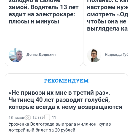
холодно в салоне
Нолана»: с как
зимой. Водитель 13 лет
настроем нужн
ездит на электрокаре:
смотреть «Оди
плюсы и минусы
чтобы она не
выглядела как
Денис Дедюхин
Надежда Губар
РЕКОМЕНДУЕМ
«Не привози их мне в третий раз».
Читинец 40 лет разводит голубей,
которые всегда к нему возвращаются
18 часов
12 889
11
Уроженка Волгограда выиграла миллион, купив
лотерейный билет за 20 рублей