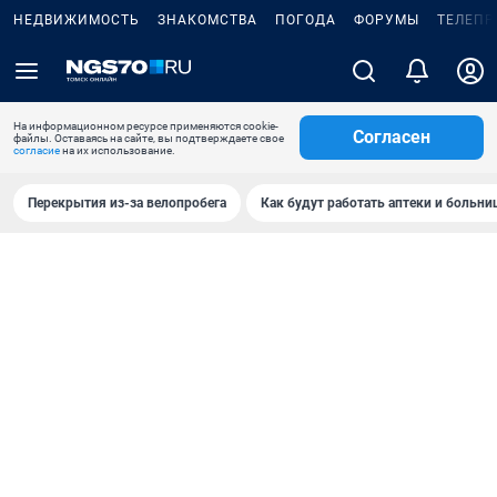
НЕДВИЖИМОСТЬ
ЗНАКОМСТВА
ПОГОДА
ФОРУМЫ
ТЕЛЕПР
На информационном ресурсе применяются cookie-
Согласен
файлы. Оставаясь на сайте, вы подтверждаете свое
согласие
на их использование.
Перекрытия из-за велопробега
Как будут работать аптеки и больн