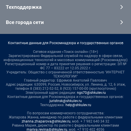
Техподдержка
Все города сети
Контактные данные для Роскомнадзора и государственных органов
Сетевое издание «Томск онлайн» (18+)
Зарегистрировано Федеральной службой по надзору в сфере связи,
информационных технологий и массовых коммуникаций (Роскомнадзор)
Регистрационный номер и дата принятия решения о регистрации: ЭЛ №
ФС 77 – 83222 от 12.05.2022 г.
Учредитель: Общество с ограниченной ответственностью "ИНТЕРНЕТ
ТЕХНОЛОГИИ"
Главный редактор: Ефремов Анатолий Павлович
Адрес редакции: 630099, Россия, Новосибирск, ул. Ленина, д. 12, 6 этаж,
телефон 8 (383) 212-52-52, 8 (923) 157-00-00 (круглосуточно)
Электронный адрес редакции:
ngs70@shkulev.ru
Контактные данные для Роскомнадзора и государственных органов:
juristnsk@shkulev.ru
Техподдержка:
help@shkulev.ru
По вопросам коммерческого сотрудничества:
Жапарова Жанна, менеджер по работе с федеральными клиентами
zhanna.zhaparova@shkulev.ru
, моб. + 7 982 640 34 32
Ревина Мария, директор по работе с федеральными клиентами
mariya.revina@shkulev.ru
, моб. +7 910 402 4056