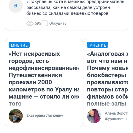
«Покупаешь кота в мешке»: предприниматель
5
рассказала, как на самом деле устроен
бизнес со складами дешевых товаров
595
Обсудить
МНЕНИЕ
МНЕНИЕ
«Нет некрасивых
«Аналоговая ж
городов, есть
вот что нам ну
недофинансированные».
Почему новые
Путешественники
блокбастеры
проехали 2000
проваливаются,
километров по Уралу на
повторы стары
машине — стоило ли оно
фильмов соби
того
полные залы
Алёна Золотух
Екатерина Литкевич
Журналист НГС