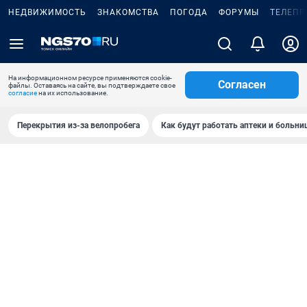
НЕДВИЖИМОСТЬ
ЗНАКОМСТВА
ПОГОДА
ФОРУМЫ
ТЕЛЕПР
На информационном ресурсе применяются cookie-
Согласен
файлы. Оставаясь на сайте, вы подтверждаете свое
согласие
на их использование.
Перекрытия из-за велопробега
Как будут работать аптеки и больн