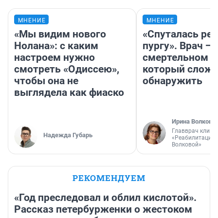
МНЕНИЕ
МНЕНИЕ
«Мы видим нового
«Спуталась реч
Нолана»: с каким
пургу». Врач — 
настроем нужно
смертельном д
смотреть «Одиссею»,
который слож
чтобы она не
обнаружить
выглядела как фиаско
Ирина Волкова
Главврач клини
Надежда Губарь
«Реабилитация 
Волковой»
РЕКОМЕНДУЕМ
«Год преследовал и облил кислотой».
Рассказ петербурженки о жестоком