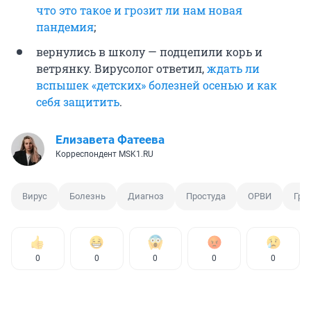
что это такое и грозит ли нам новая
пандемия
;
вернулись в школу — подцепили корь и
ветрянку. Вирусолог ответил,
ждать ли
вспышек «детских» болезней осенью и как
себя защитить
.
Елизавета Фатеева
Корреспондент MSK1.RU
Вирус
Болезнь
Диагноз
Простуда
ОРВИ
Гри
0
0
0
0
0