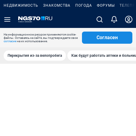
НЕДВИЖИМОСТЬ
ЗНАКОМСТВА
ПОГОДА
ФОРУМЫ
ТЕЛЕПР
На информационном ресурсе применяются cookie-
Согласен
файлы. Оставаясь на сайте, вы подтверждаете свое
согласие
на их использование.
Перекрытия из-за велопробега
Как будут работать аптеки и больн