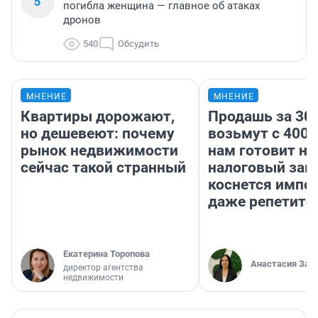
5
погибла женщина — главное об атаках
дронов
540
Обсудить
МНЕНИЕ
МНЕНИЕ
Квартиры дорожают,
Продашь за 300
но дешевеют: почему
возьмут с 4000
рынок недвижимости
нам готовит н
сейчас такой странный
налоговый зако
коснется импор
даже репетито
Екатерина Торопова
Анастасия Зав
директор агентства
недвижимости