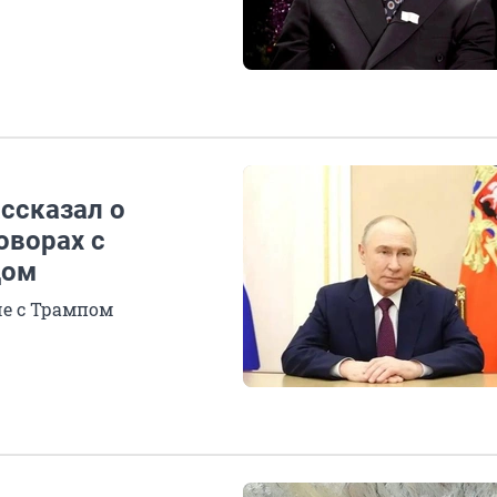
ассказал о
оворах с
дом
че с Трампом