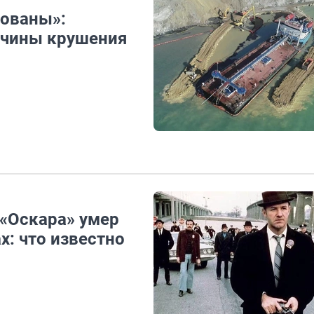
рованы»:
ичины крушения
«Оскара» умер
х: что известно