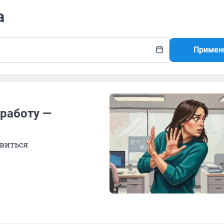
а
Примен
 работу —
авиться