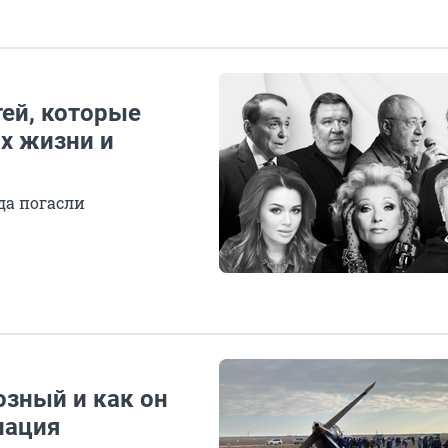
тей, которые
их жизни и
да погасли
озный и как он
иация