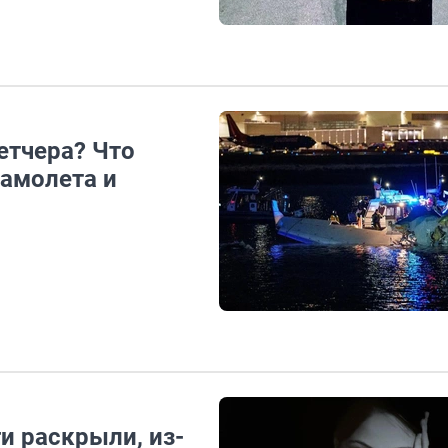
етчера? Что
самолета и
и раскрыли, из-