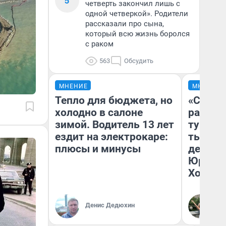
5
четверть закончил лишь с
одной четверкой». Родители
рассказали про сына,
который всю жизнь боролся
с раком
563
Обсудить
МНЕНИЕ
МНЕНИЕ
Тепло для бюджета, но
«Сливо
холодно в салоне
разоча
зимой. Водитель 13 лет
турист
ездит на электрокаре:
тысяч,
плюсы и минусы
день гу
Юрског
Хогвар
Денис Дедюхин
Ян