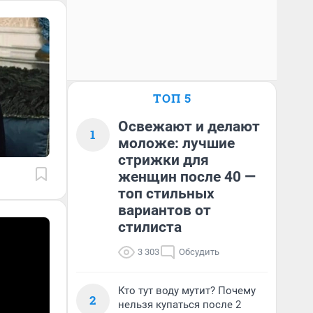
ТОП 5
Освежают и делают
1
моложе: лучшие
стрижки для
женщин после 40 —
топ стильных
вариантов от
стилиста
3 303
Обсудить
Кто тут воду мутит? Почему
2
нельзя купаться после 2