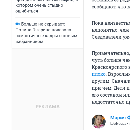
котором очень стыдно
сообщают, что 
ошибиться
Пока неизвестно
Больше не скрывает:
непонятно, чем 
Полина Гагарина показала
романтичные кадры с новым
Следователи уже
избранником
Примечательно,
чуть больше чем
Красноярского 
плохо
. Взрослы
другим. Сначала
при чем. Дети 
его составом ил
недостаточно п
Мария 
Шеф-редакт