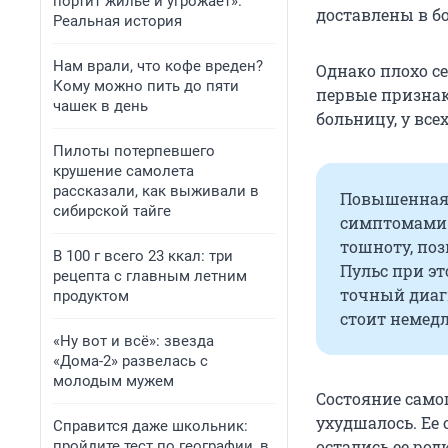
портит жилье и угрожает».
доставлены в бо
Реальная история
Нам врали, что кофе вреден?
Однако плохо се
Кому можно пить до пяти
первые признак
чашек в день
больницу, у все
Пилоты потерпевшего
крушение самолета
рассказали, как выживали в
Повышенная 
сибирской тайге
симптомами 
тошноту, поз
В 100 г всего 23 ккал: три
Пульс при эт
рецепта с главным летним
точный диагн
продуктом
стоит немедл
«Ну вот и всё»: звезда
«Дома-2» развелась с
молодым мужем
Состояние самог
ухудшалось. Ее 
Справится даже школьник:
остались ее род
пройдите тест по географии, в