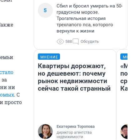
Сбил и бросил умирать на 50-
5
градусном морозе.
Трогательная история
Также
трехлапого пса, которого
вернули к жизни
588
Обсудить
семьи
МНЕНИЕ
МНЕНИ
Квартиры дорожают,
«Маши
стало
но дешевеют: почему
полет
 за
рынок недвижимости
сравн
они ни
сейчас такой странный
Казах
комых
. С
и просто
Екатерина Торопова
директор агентства
недвижимости