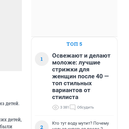
ТОП 5
Освежают и делают
1
моложе: лучшие
стрижки для
женщин после 40 —
топ стильных
вариантов от
стилиста
з детей.
3 381
Обсудить
их детей,
Кто тут воду мутит? Почему
 были
2