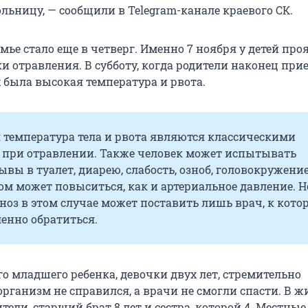
льницу, — сообщили в Telegram-канале краевого СК.
мье стало еще в четверг. Именно 7 ноября у детей пр
и отравления. В субботу, когда родители наконец при
х была высокая температура и рвота.
температура тела и рвота являются классическими
при отравлении. Также человек может испытывать
ывы в туалет, диарею, слабость, озноб, головокружение
ом может повыситься, как и артериальное давление. Н
оз в этом случае может поставить лишь врач, к кото
енно обратиться.
о младшего ребенка, девочки двух лет, стремительно
организм не справился, а врачи не смогли спасти. В 
ители, старший брат 8 лет и сестра, которой 4. Местны