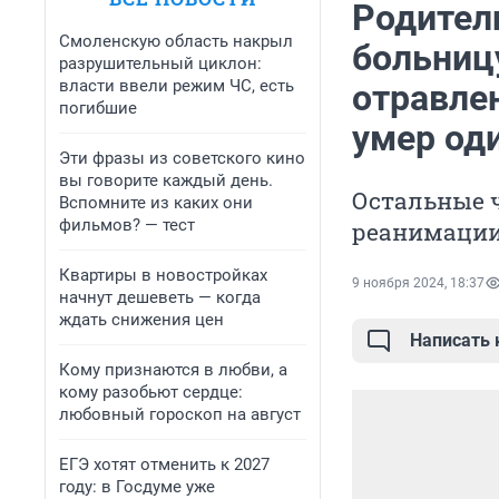
Родители
Смоленскую область накрыл
больниц
разрушительный циклон:
власти ввели режим ЧС, есть
отравлен
погибшие
умер од
Эти фразы из советского кино
вы говорите каждый день.
Остальные ч
Вспомните из каких они
фильмов? — тест
реанимаци
Квартиры в новостройках
9 ноября 2024, 18:37
начнут дешеветь — когда
ждать снижения цен
Написать
Кому признаются в любви, а
кому разобьют сердце:
любовный гороскоп на август
ЕГЭ хотят отменить к 2027
году: в Госдуме уже