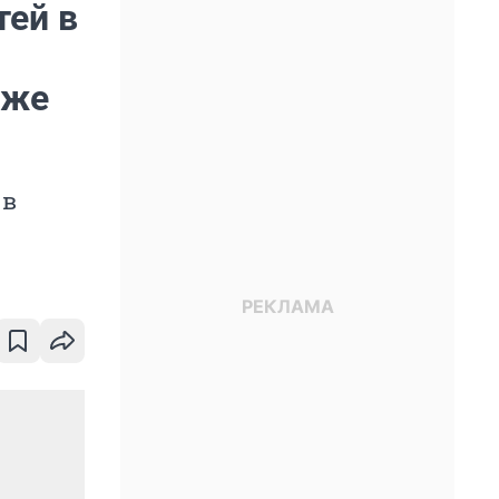
тей в
уже
 в