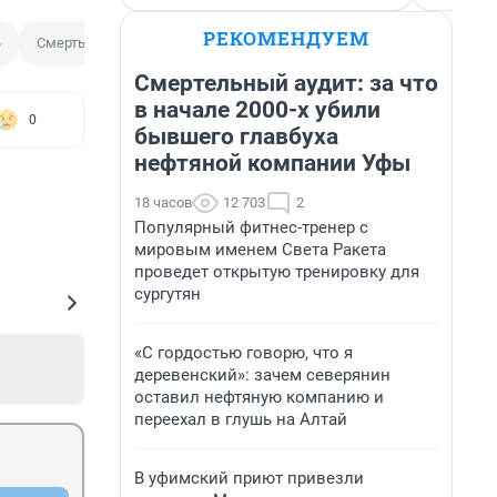
РЕКОМЕНДУЕМ
ь
Смерть ребенка в больнице
Смертельный аудит: за что
в начале 2000-х убили
0
бывшего главбуха
нефтяной компании Уфы
18 часов
12 703
2
Популярный фитнес-тренер с
мировым именем Света Ракета
проведет открытую тренировку для
сургутян
«С гордостью говорю, что я
деревенский»: зачем северянин
оставил нефтяную компанию и
переехал в глушь на Алтай
В уфимский приют привезли