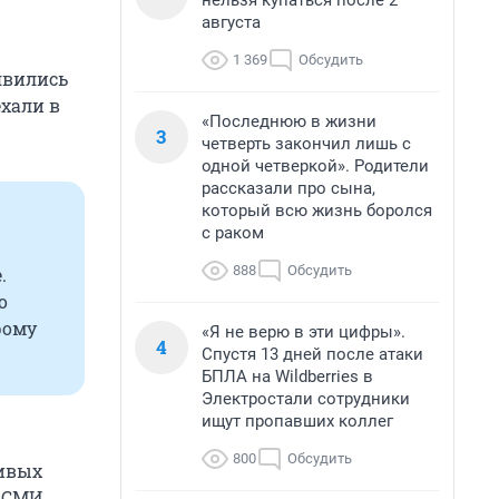
нельзя купаться после 2
августа
1 369
Обсудить
оявились
ехали в
«Последнюю в жизни
3
четверть закончил лишь с
одной четверкой». Родители
рассказали про сына,
который всю жизнь боролся
с раком
888
Обсудить
.
о
рому
«Я не верю в эти цифры».
4
Спустя 13 дней после атаки
БПЛА на Wildberries в
Электростали сотрудники
ищут пропавших коллег
800
Обсудить
живых
е СМИ