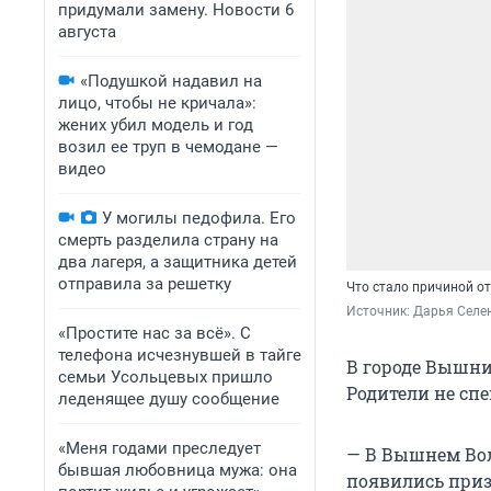
придумали замену. Новости 6
августа
«Подушкой надавил на
лицо, чтобы не кричала»:
жених убил модель и год
возил ее труп в чемодане —
видео
У могилы педофила. Его
смерть разделила страну на
два лагеря, а защитника детей
отправила за решетку
Что стало причиной от
Источник: 
Дарья Селен
«Простите нас за всё». С
телефона исчезнувшей в тайге
В городе Вышни
семьи Усольцевых пришло
Родители не спе
леденящее душу сообщение
«Меня годами преследует
— В Вышнем Воло
бывшая любовница мужа: она
появились приз