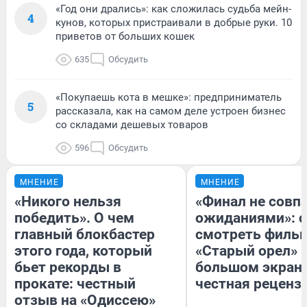
«Год они дрались»: как сложилась судьба мейн-
4
кунов, которых пристраивали в добрые руки. 10
приветов от больших кошек
635
Обсудить
«Покупаешь кота в мешке»: предприниматель
5
рассказала, как на самом деле устроен бизнес
со складами дешевых товаров
596
Обсудить
МНЕНИЕ
МНЕНИЕ
«Никого нельзя
«Финал не совпа
победить». О чем
ожиданиями»: с
главный блокбастер
смотреть филь
этого года, который
«Старый орел» 
бьет рекорды в
большом экран
прокате: честный
честная реценз
отзыв на «Одиссею»