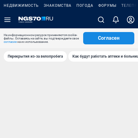
НЕДВИЖИМОСТЬ
ЗНАКОМСТВА
ПОГОДА
ФОРУМЫ
ТЕЛЕПР
На информационном ресурсе применяются cookie-
Согласен
файлы. Оставаясь на сайте, вы подтверждаете свое
согласие
на их использование.
Перекрытия из-за велопробега
Как будут работать аптеки и больн