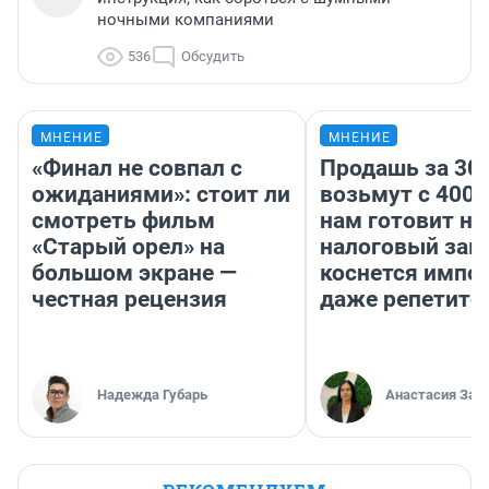
ночными компаниями
536
Обсудить
МНЕНИЕ
МНЕНИЕ
«Финал не совпал с
Продашь за 300
ожиданиями»: стоит ли
возьмут с 4000
смотреть фильм
нам готовит н
«Старый орел» на
налоговый зако
большом экране —
коснется импор
честная рецензия
даже репетито
Надежда Губарь
Анастасия Зав