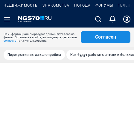
НЕДВИЖИМОСТЬ
ЗНАКОМСТВА
ПОГОДА
ФОРУМЫ
ТЕЛЕПР
На информационном ресурсе применяются cookie-
Согласен
файлы. Оставаясь на сайте, вы подтверждаете свое
согласие
на их использование.
Перекрытия из-за велопробега
Как будут работать аптеки и больн