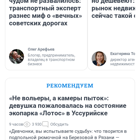
чудом не развалилось:
но дешевеют: 
транспортный эксперт
рынок недвиж
разнес миф о «вечных»
сейчас такой 
советских дорогах
Олег Арефьев
Екатерина Торо
Блогер, предприниматель,
владелец в транспортном
директор агентс
бизнесе
недвижимости
РЕКОМЕНДУЕМ
«Не вольеры, а камеры пыток»:
девушка пожаловалась на состояние
экопарка «Лотос» в Уссурийске
9 часов
3 930
Обсудить
«Девчонки, вы испытываете судьбу»: что творится в
подпольной рюмочной на Березовой в Рязани —