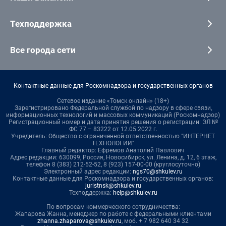
Техподдержка
Все города сети
Контактные данные для Роскомнадзора и государственных органов
Сетевое издание «Томск онлайн» (18+)
Зарегистрировано Федеральной службой по надзору в сфере связи,
информационных технологий и массовых коммуникаций (Роскомнадзор)
Регистрационный номер и дата принятия решения о регистрации: ЭЛ №
ФС 77 – 83222 от 12.05.2022 г.
Учредитель: Общество с ограниченной ответственностью "ИНТЕРНЕТ
ТЕХНОЛОГИИ"
Главный редактор: Ефремов Анатолий Павлович
Адрес редакции: 630099, Россия, Новосибирск, ул. Ленина, д. 12, 6 этаж,
телефон 8 (383) 212-52-52, 8 (923) 157-00-00 (круглосуточно)
Электронный адрес редакции:
ngs70@shkulev.ru
Контактные данные для Роскомнадзора и государственных органов:
juristnsk@shkulev.ru
Техподдержка:
help@shkulev.ru
По вопросам коммерческого сотрудничества:
Жапарова Жанна, менеджер по работе с федеральными клиентами
zhanna.zhaparova@shkulev.ru
, моб. + 7 982 640 34 32