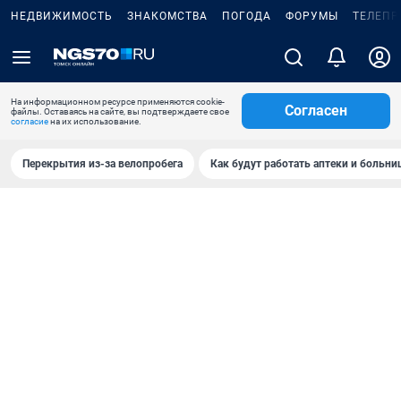
НЕДВИЖИМОСТЬ
ЗНАКОМСТВА
ПОГОДА
ФОРУМЫ
ТЕЛЕПР
На информационном ресурсе применяются cookie-
Согласен
файлы. Оставаясь на сайте, вы подтверждаете свое
согласие
на их использование.
Перекрытия из-за велопробега
Как будут работать аптеки и больн