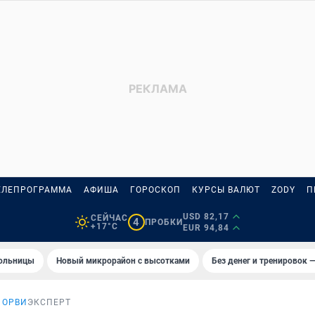
ЕЛЕПРОГРАММА
АФИША
ГОРОСКОП
КУРСЫ ВАЛЮТ
ZODY
П
USD 82,17
СЕЙЧАС
4
ПРОБКИ
+17°C
EUR 94,84
больницы
Новый микрорайон с высотками
Без денег и тренировок —
 ОРВИ
ЭКСПЕРТ