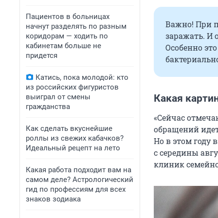
Пациентов в больницах
Важно! При п
начнут разделять по разным
заражать. И 
коридорам — ходить по
кабинетам больше не
Особенно это
придется
бактериальн
Катись, пока молодой: кто
из российских фигуристов
выиграл от смены
Какая картин
гражданства
«Сейчас отмеча
Как сделать вкуснейшие
обращений идет 
роллы из свежих кабачков?
Но в этом году
Идеальный рецепт на лето
с середины авгу
клиник семейн
Какая работа подходит вам на
самом деле? Астрологический
гид по профессиям для всех
знаков зодиака