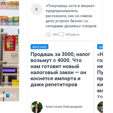
«Покупаешь кота в мешке»:
5
предприниматель
рассказала, как на самом
деле устроен бизнес со
складами дешевых товаров
563
Обсудить
МНЕНИЕ
МНЕНИ
Продашь за 3000, налог
«Нет 
возьмут с 4000. Что
городо
нам готовит новый
недоф
налоговый закон — он
Путеш
коснется импорта и
проех
даже репетиторов
килом
машин
того
Анастасия Завгородняя