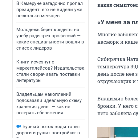
В Камеруне загадочно пропал
какие симптом
президент: его не видели уже
несколько месяцев
«У меня за п
Молодежь берет кредиты на
Многие заболев
учебу ради трех профессий —
насморк и каше
какие специальности вошли в
список лидеров
Сибирячка Натал
Книги исчезнут с
температура 39,
маркетплейсов? Издательства
день после нее 
стали сворачивать поставки
литературы
окружающих и в
Владельцам накоплений
Владимир болеет
подсказали идеальную схему
бронхи. У него 
хранения денег — как не
потерять сбережения
него заболела с
Бурный поток воды топит
дороги и рушит постройки: в