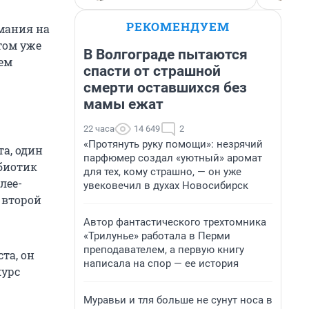
РЕКОМЕНДУЕМ
мания на
отом уже
В Волгограде пытаются
ем
спасти от страшной
смерти оставшихся без
мамы ежат
22 часа
14 649
2
«Протянуть руку помощи»: незрячий
та, один
парфюмер создал «уютный» аромат
ибиотик
для тех, кому страшно, — он уже
лее-
увековечил в духах Новосибирск
 второй
Автор фантастического трехтомника
«Трилунье» работала в Перми
преподавателем, а первую книгу
та, он
написала на спор — ее история
курс
Муравьи и тля больше не сунут носа в