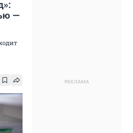
д»:
ью —
оходит