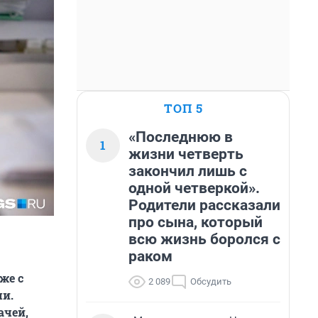
ТОП 5
«Последнюю в
1
жизни четверть
закончил лишь с
одной четверкой».
Родители рассказали
про сына, который
всю жизнь боролся с
раком
же с
2 089
Обсудить
ми.
ачей,