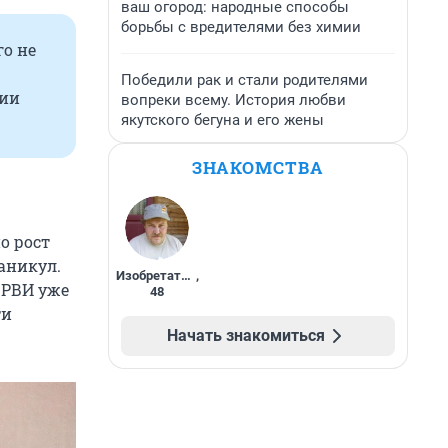
ваш огород: народные способы
борьбы с вредителями без химии
го не
Победили рак и стали родителями
чии
вопреки всему. История любви
якутского бегуна и его жены
ЗНАКОМСТВА
о рост
аникул.
Изобретатель
,
ОРВИ уже
48
ти
Начать знакомиться