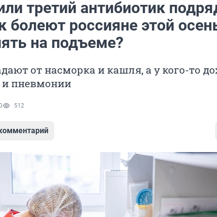
или третий антибиотик подря
ак болеют россияне этой осен
пять на подъеме?
дают от насморка и кашля, а у кого-то д
а и пневмонии
0
512
 комментарий