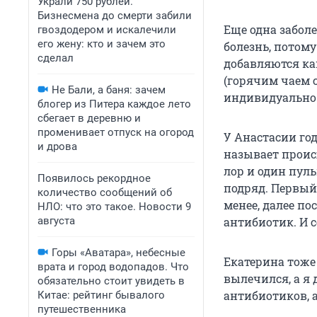
Украли 750 рублей.
Бизнесмена до смерти забили
Еще одна забол
гвоздодером и искалечили
его жену: кто и зачем это
болезнь, потому
сделал
добавляются ка
(горячим чаем с
Не Бали, а баня: зачем
индивидуально
блогер из Питера каждое лето
сбегает в деревню и
променивает отпуск на огород
У Анастасии год
и дрова
называет происх
лор и один пул
Появилось рекордное
подряд. Первый
количество сообщений об
менее, далее по
НЛО: что это такое. Новости 9
августа
антибиотик. И с
Горы «Аватара», небесные
Екатерина тоже 
врата и город водопадов. Что
вылечился, а я 
обязательно стоит увидеть в
антибиотиков, а
Китае: рейтинг бывалого
путешественника