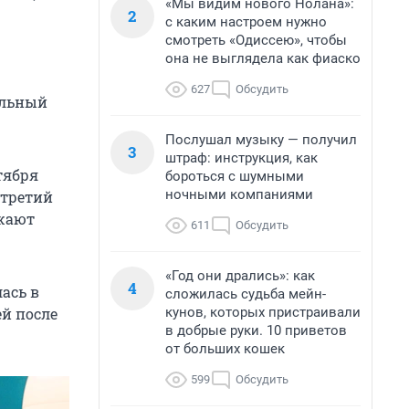
«Мы видим нового Нолана»:
2
с каким настроем нужно
смотреть «Одиссею», чтобы
она не выглядела как фиаско
627
Обсудить
ильный
Послушал музыку — получил
3
штраф: инструкция, как
тября
бороться с шумными
ночными компаниями
 третий
ажают
611
Обсудить
«Год они дрались»: как
4
ась в
сложилась судьба мейн-
кунов, которых пристраивали
ей после
в добрые руки. 10 приветов
от больших кошек
599
Обсудить