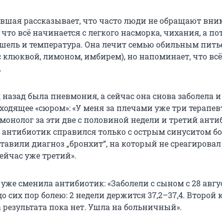
евшая рассказывает, что часто люди не обращают вни
 что всё начинается с легкого насморка, чихания, а п
шель и температура. Она лечит семью обильным пить
 клюквой, лимоном, имбирем), но напоминает, что всё
.
 назад была пневмония, а сейчас она снова заболела и
одящее «сюром»: «У меня за плечами уже три терапев
ьмонолог за эти две с половиной недели и третий ант
 антибиотик справился только с острым синуситом бо
ставили диагноз „бронхит“, на который не среагировал
ейчас уже третий».
уже сменила антибиотик: «Заболели с сыном с 28 авгус
до сих пор болею: 2 недели держится 37,2–37,4. Второй 
 результата пока нет. Ушла на больничный».