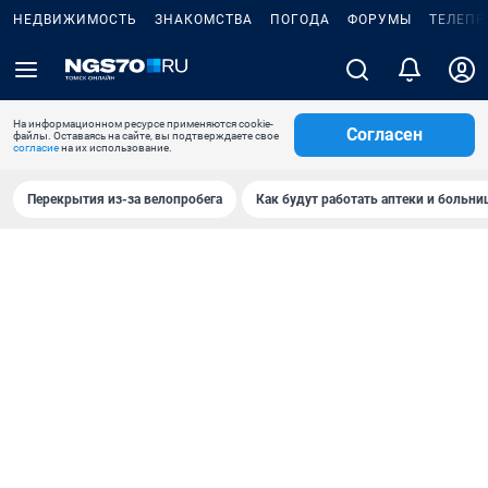
НЕДВИЖИМОСТЬ
ЗНАКОМСТВА
ПОГОДА
ФОРУМЫ
ТЕЛЕПР
На информационном ресурсе применяются cookie-
Согласен
файлы. Оставаясь на сайте, вы подтверждаете свое
согласие
на их использование.
Перекрытия из-за велопробега
Как будут работать аптеки и больн