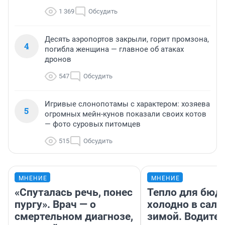
1 369
Обсудить
Десять аэропортов закрыли, горит промзона,
4
погибла женщина — главное об атаках
дронов
547
Обсудить
Игривые слонопотамы с характером: хозяева
5
огромных мейн-кунов показали своих котов
— фото суровых питомцев
515
Обсудить
МНЕНИЕ
МНЕНИЕ
«Спуталась речь, понес
Тепло для бюд
пургу». Врач — о
холодно в сало
смертельном диагнозе,
зимой. Водител