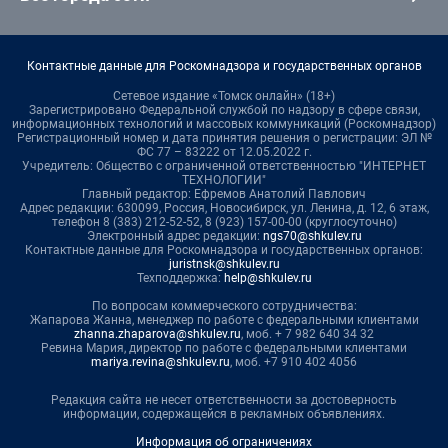
Контактные данные для Роскомнадзора и государственных органов
Сетевое издание «Томск онлайн» (18+)
Зарегистрировано Федеральной службой по надзору в сфере связи,
информационных технологий и массовых коммуникаций (Роскомнадзор)
Регистрационный номер и дата принятия решения о регистрации: ЭЛ №
ФС 77 – 83222 от 12.05.2022 г.
Учредитель: Общество с ограниченной ответственностью "ИНТЕРНЕТ
ТЕХНОЛОГИИ"
Главный редактор: Ефремов Анатолий Павлович
Адрес редакции: 630099, Россия, Новосибирск, ул. Ленина, д. 12, 6 этаж,
телефон 8 (383) 212-52-52, 8 (923) 157-00-00 (круглосуточно)
Электронный адрес редакции:
ngs70@shkulev.ru
Контактные данные для Роскомнадзора и государственных органов:
juristnsk@shkulev.ru
Техподдержка:
help@shkulev.ru
По вопросам коммерческого сотрудничества:
Жапарова Жанна, менеджер по работе с федеральными клиентами
zhanna.zhaparova@shkulev.ru
, моб. + 7 982 640 34 32
Ревина Мария, директор по работе с федеральными клиентами
mariya.revina@shkulev.ru
, моб. +7 910 402 4056
Редакция сайта не несет ответственности за достоверность
информации, содержащейся в рекламных объявлениях.
Информация об ограничениях