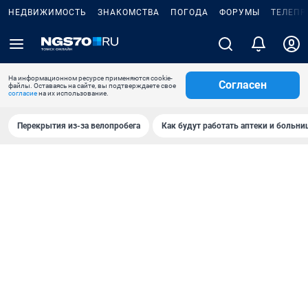
НЕДВИЖИМОСТЬ
ЗНАКОМСТВА
ПОГОДА
ФОРУМЫ
ТЕЛЕПР
На информационном ресурсе применяются cookie-
Согласен
файлы. Оставаясь на сайте, вы подтверждаете свое
согласие
на их использование.
Перекрытия из-за велопробега
Как будут работать аптеки и больн