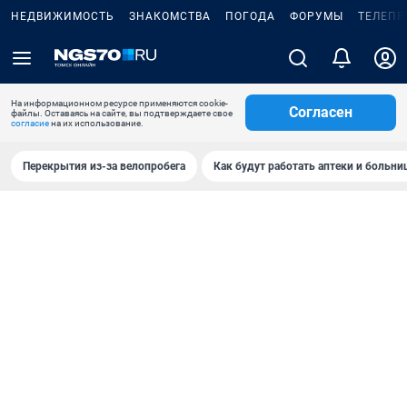
НЕДВИЖИМОСТЬ
ЗНАКОМСТВА
ПОГОДА
ФОРУМЫ
ТЕЛЕПР
На информационном ресурсе применяются cookie-
Согласен
файлы. Оставаясь на сайте, вы подтверждаете свое
согласие
на их использование.
Перекрытия из-за велопробега
Как будут работать аптеки и больн