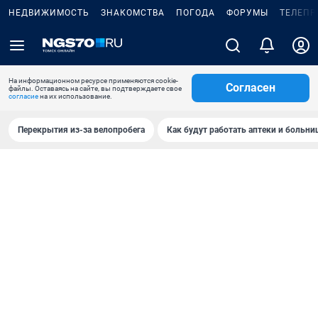
НЕДВИЖИМОСТЬ
ЗНАКОМСТВА
ПОГОДА
ФОРУМЫ
ТЕЛЕПР
На информационном ресурсе применяются cookie-
Согласен
файлы. Оставаясь на сайте, вы подтверждаете свое
согласие
на их использование.
Перекрытия из-за велопробега
Как будут работать аптеки и больн