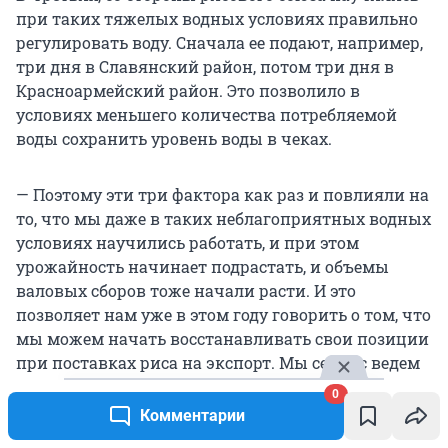
при таких тяжелых водных условиях правильно
регулировать воду. Сначала ее подают, например,
три дня в Славянский район, потом три дня в
Красноармейский район. Это позволило в
условиях меньшего количества потребляемой
воды сохранить уровень воды в чеках.
— Поэтому эти три фактора как раз и повлияли на
то, что мы даже в таких неблагоприятных водных
условиях научились работать, и при этом
урожайность начинает подрастать, и объемы
валовых сборов тоже начали расти. И это
позволяет нам уже в этом году говорить о том, что
мы можем начать восстанавливать свои позиции
при поставках риса на экспорт. Мы сейчас ведем
разговор с Минсельхозом о том, что в этом году
0
можно будет пересмотреть постановление
Комментарии
правительства, скорректировать и установить