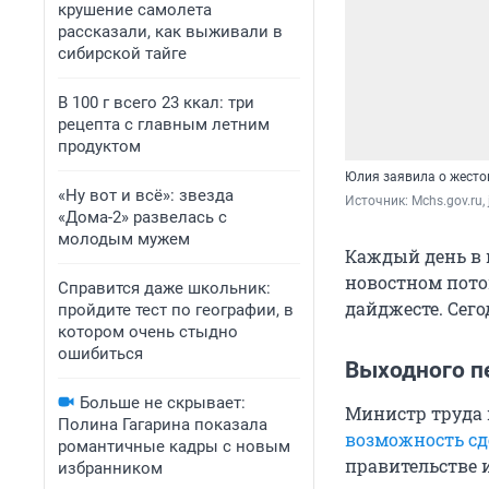
крушение самолета
рассказали, как выживали в
сибирской тайге
В 100 г всего 23 ккал: три
рецепта с главным летним
продуктом
Юлия заявила о жесто
«Ну вот и всё»: звезда
Источник: 
Mchs.gov.ru,
«Дома-2» развелась с
молодым мужем
Каждый день в 
новостном пото
Справится даже школьник:
дайджесте. Сего
пройдите тест по географии, в
котором очень стыдно
ошибиться
Выходного п
Больше не скрывает:
Министр труда
Полина Гагарина показала
возможность сд
романтичные кадры с новым
правительстве и
избранником