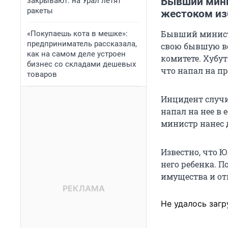
Бывший мини
закрывают: на Урал летят
ракеты
жестоком из
Бывший минист
«Покупаешь кота в мешке»:
предприниматель рассказала,
свою бывшую в
как на самом деле устроен
комитете. Хубут
бизнес со складами дешевых
что напал на п
товаров
Инцидент случи
напал на нее в 
министр нанес 
Известно, что Ю
него ребенка. П
имущества и от
Не удалось загр