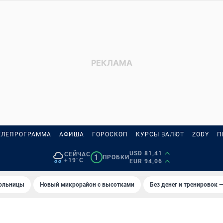
ЕЛЕПРОГРАММА
АФИША
ГОРОСКОП
КУРСЫ ВАЛЮТ
ZODY
П
USD 81,41
СЕЙЧАС
1
ПРОБКИ
+19°C
EUR 94,06
больницы
Новый микрорайон с высотками
Без денег и тренировок —