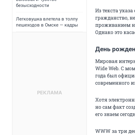
безысходности
Из текста указа
гражданство, н
Легковушка влетела в толпу
проживанием на
пешеходов в Омске — кадры
Однако это кас
День рожден
Мировая интерн
Wide Web. С мом
года был офици
современного и
Хотя электронн
но сам факт со
его знаем сегод
WWW за три дес