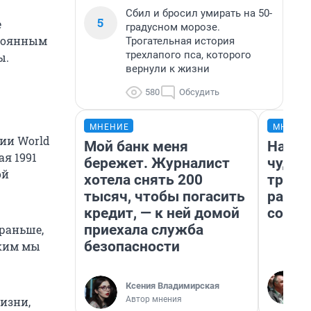
Сбил и бросил умирать на 50-
5
е
градусном морозе.
стоянным
Трогательная история
трехлапого пса, которого
ы.
вернули к жизни
580
Обсудить
МНЕНИЕ
МНЕНИ
ии World
Мой банк меня
Насле
ая 1991
бережет. Журналист
чудом
ой
хотела снять 200
транс
тысяч, чтобы погасить
разне
кредит, — к ней домой
совет
приехала служба
раньше,
безопасности
аким мы
Ксения Владимирская
Автор мнения
изни,