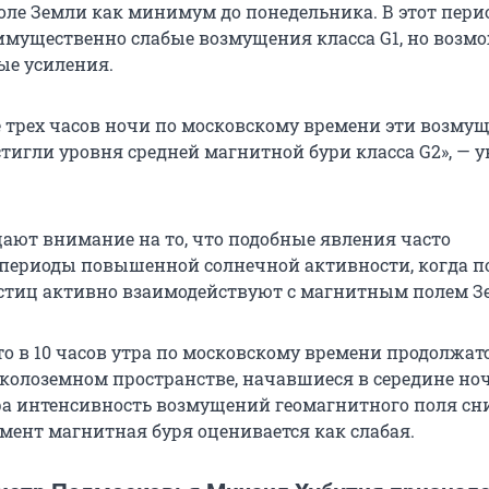
оле Земли как минимум до понедельника. В этот пери
мущественно слабые возмущения класса G1, но возм
ые усиления.
е трех часов ночи по московскому времени эти возму
тигли уровня средней магнитной бури класса G2», — у
ают внимание на то, что подобные явления часто
периоды повышенной солнечной активности, когда п
тиц активно взаимодействуют с магнитным полем З
то в 10 часов утра по московскому времени продолжат
колоземном пространстве, начавшиеся в середине ноч
ра интенсивность возмущений геомагнитного поля сни
мент магнитная буря оценивается как слабая.