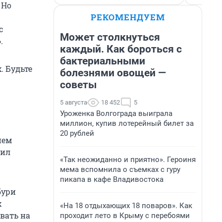
 Но
РЕКОМЕНДУЕМ
с
Может столкнуться
.
каждый. Как бороться с
бактериальными
. Будьте
болезнями овощей —
советы
5 августа
18 452
5
Уроженка Волгограда выиграла
миллион, купив лотерейный билет за
20 рублей
ием
дил
«Так неожиданно и приятно». Героиня
мема вспомнила о съемках с гуру
пикапа в кафе Владивостока
бури
х
«На 18 отдыхающих 18 поваров». Как
вать на
проходит лето в Крыму с перебоями