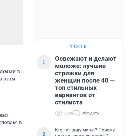
ТОП 5
Освежают и делают
1
моложе: лучшие
торыми в
стрижки для
в этом
женщин после 40 —
топ стильных
вариантов от
стилиста
3 355
Обсудить
вал
 словам, в
Кто тут воду мутит? Почему
2