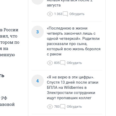
нельзя купаться после 2
августа
1 363
Обсудить
«Последнюю в жизни
 в России
3
четверть закончил лишь с
вил, что
одной четверкой». Родители
атором по
рассказали про сына,
я на
который всю жизнь боролся
с раком
твенную
835
Обсудить
ть
«Я не верю в эти цифры».
4
Спустя 13 дней после атаки
БПЛА на Wildberries в
Электростали сотрудники
т РФ
ищут пропавших коллег
равовой
783
Обсудить