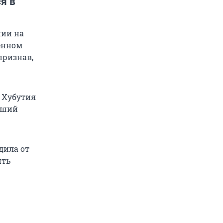
я в
нии на
енном
признав,
о Хубутия
ывший
одила от
ить