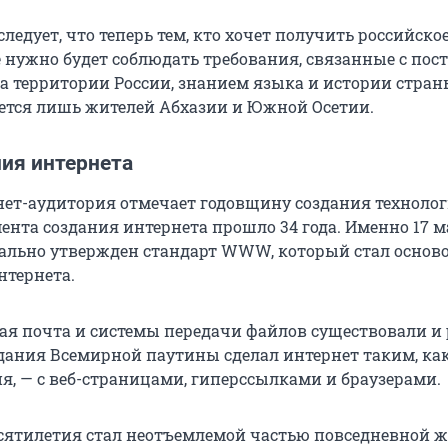
 следует, что теперь тем, кто хочет получить российско
е нужно будет соблюдать требования, связанные с по
 территории России, знанием языка и истории стран
ается лишь жителей Абхазии и Южной Осетии.
ия интернета
ет-аудитория отмечает годовщину создания технолог
ента создания интернета прошло 34 года. Именно 17 м
ально утвержден стандарт WWW, который стал основ
нтернета.
ая почта и системы передачи файлов существовали и 
здания Всемирной паутины сделал интернет таким, к
ня, — с веб-страницами, гиперссылками и браузерами.
ятилетия стал неотъемлемой частью повседневной ж