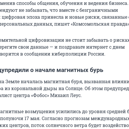
менив способы общения, обучения и ведения бизнеса.
ендуют не забывать, что вместе с безграничными
цифровая эпоха принесла и новые риски, связанные 
персональных данных, пишет «Комсомольская правда»
ремительной цифровизации не стоит забывать о рисках
ерегите свои данные — и поздравьте интернет с днем
оворится в сообщении киберполиции России.
дупредили о начале магнитных бурь
на Земле началась магнитная буря, вызванная влиян
ра из корональной дыры на Солнце. Об этом предупре
лист центра «Фобос» Михаил Леус.
 магнитные возмущения усилились до уровня средней 
е полуночи 17 мая. Согласно прогнозам международны
их центров, поток солнечного ветра будет воздейство