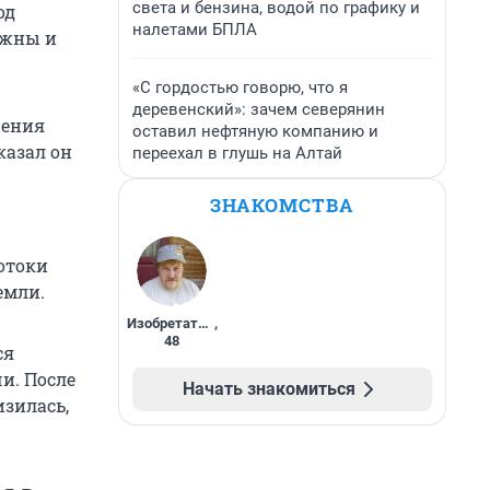
света и бензина, водой по графику и
од
налетами БПЛА
ожны и
«С гордостью говорю, что я
деревенский»: зачем северянин
щения
оставил нефтяную компанию и
казал он
переехал в глушь на Алтай
ЗНАКОМСТВА
отоки
емли.
Изобретатель
,
48
ся
и. После
Начать знакомиться
зилась,