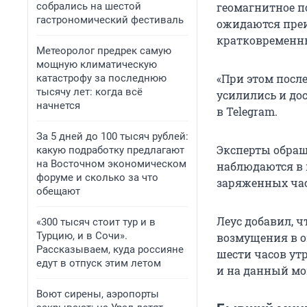
собрались на шестой
геомагнитное п
гастрономический фестиваль
ожидаются преи
кратковременн
Метеоролог предрек самую
мощную климатическую
«При этом посл
катастрофу за последнюю
тысячу лет: когда всё
усилились и дос
начнется
в Telegram.
За 5 дней до 100 тысяч рублей:
Эксперты обращ
какую подработку предлагают
на Восточном экономическом
наблюдаются в 
форуме и сколько за что
заряженных час
обещают
Леус добавил, ч
«300 тысяч стоит тур и в
Турцию, и в Сочи».
возмущения в о
Рассказываем, куда россияне
шести часов ут
едут в отпуск этим летом
и на данный мо
Воют сирены, аэропорты