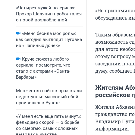
«Четырех мужей потеряла»:
«Не припоминаю
Прохор Шаляпин проболтался
обсуждались ин
о новой возлюбленной
«Меня бесила моя роль»:
Таким образом м
как сегодня выглядит Пуговка
возможность сд
из «Папиных дочек»
для этого необ
этому вопросу 
Круче сюжета любого
заседании прав
сериала: посмотрите, что
думу, сообщает 
стало с актерами «Санта-
Барбары»
Жителям Абх
Множество сайтов враз стали
российское 
недоступны: массовый сбой
произошел в Рунете
Жители Абхазии
гражданство по
«У меня есть еще пять минут»:
Владимир Путин
фельдшер скорой — о борьбе
информации.
со смертью, самых сложных
вызовах и чувстве