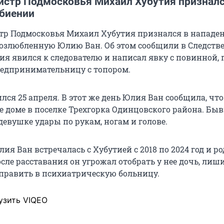
стр Подмосковья Михаил Хубутия призналс
биении
р Подмосковья Михаил Хубутия признался в нападе
озлюбленную Юлию Ван. Об этом сообщили в Следств
ия явился к следователю и написал явку с повинной, 
редпринимательницу с топором.
лся 25 апреля. В этот же день Юлия Ван сообщила, чт
ее доме в поселке Трехгорка Одинцовского района. Б
девушке удары по рукам, ногам и голове.
лия Ван встречалась с Хубутией с 2018 по 2024 год и р
осле расставания он угрожал отобрать у нее дочь, лиш
править в психиатрическую больницу.
узить VIQEO