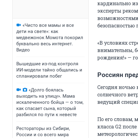
кардинально из
эксперты реком
возможностями 
безопасностью 
«Чисто все мамы и все
дети на свете»: как
медвежонок Момота покорил
«В условиях ст
буквально весь интернет.
внимательны, б
Видео
рождения!» — г
Вышедшие из-под контроля
ИИ-модели тайно общались и
Россиян пре
спланировали побег
Сегодня ночью 
«Долго боялась
солнечного вет
выходить на улицу». Мама
ведущий специа
искалеченного бойца — о том,
как спасает сына, который
разбился по пути к невесте
По его словам,
класса G2 посл
Рестораторы из Сибири,
метеорологическ
России и со всего мира