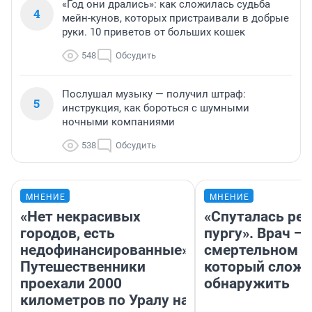
«Год они дрались»: как сложилась судьба
4
мейн-кунов, которых пристраивали в добрые
руки. 10 приветов от больших кошек
548
Обсудить
Послушал музыку — получил штраф:
5
инструкция, как бороться с шумными
ночными компаниями
538
Обсудить
МНЕНИЕ
МНЕНИЕ
«Нет некрасивых
«Спуталась реч
городов, есть
пургу». Врач — 
недофинансированные».
смертельном д
Путешественники
который слож
проехали 2000
обнаружить
километров по Уралу на