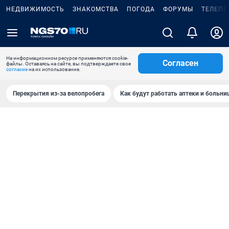
НЕДВИЖИМОСТЬ
ЗНАКОМСТВА
ПОГОДА
ФОРУМЫ
ТЕЛЕПР
На информационном ресурсе применяются cookie-
Согласен
файлы. Оставаясь на сайте, вы подтверждаете свое
согласие
на их использование.
Перекрытия из-за велопробега
Как будут работать аптеки и больн