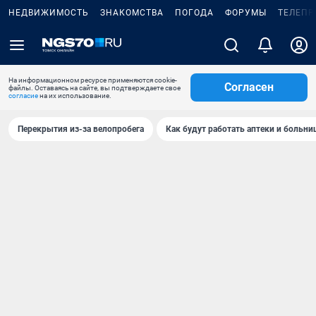
НЕДВИЖИМОСТЬ
ЗНАКОМСТВА
ПОГОДА
ФОРУМЫ
ТЕЛЕПР
На информационном ресурсе применяются cookie-
Согласен
файлы. Оставаясь на сайте, вы подтверждаете свое
согласие
на их использование.
Перекрытия из-за велопробега
Как будут работать аптеки и больн