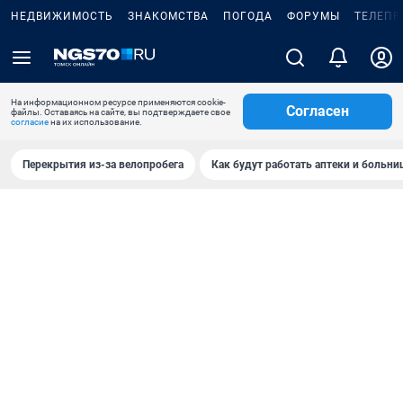
НЕДВИЖИМОСТЬ
ЗНАКОМСТВА
ПОГОДА
ФОРУМЫ
ТЕЛЕПР
На информационном ресурсе применяются cookie-
Согласен
файлы. Оставаясь на сайте, вы подтверждаете свое
согласие
на их использование.
Перекрытия из-за велопробега
Как будут работать аптеки и больн