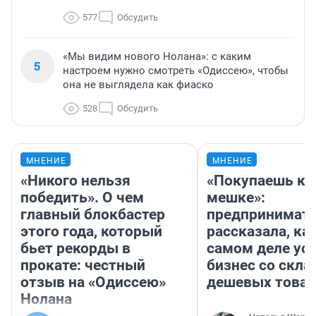
577
Обсудить
«Мы видим нового Нолана»: с каким
5
настроем нужно смотреть «Одиссею», чтобы
она не выглядела как фиаско
528
Обсудить
МНЕНИЕ
МНЕНИЕ
«Никого нельзя
«Покупаешь ко
победить». О чем
мешке»:
главный блокбастер
предпринимат
этого года, который
рассказала, как
бьет рекорды в
самом деле ус
прокате: честный
бизнес со скл
отзыв на «Одиссею»
дешевых това
Нолана