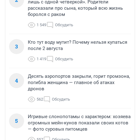
лишь с одной четверкой». Родители
рассказали про сына, который всю жизнь
боролся с раком
1 549
Обсудить
Кто тут воду мутит? Почему нельзя купаться
3
после 2 августа
1 419
Обсудить
Десять аэропортов закрыли, горит промзона,
4
погибла женщина — главное об атаках
дронов
562
Обсудить
Игривые слонопотамы с характером: хозяева
5
огромных мейн-кунов показали своих котов
— фото суровых питомцев
557
Обсудить