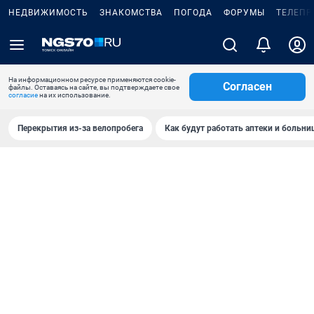
НЕДВИЖИМОСТЬ
ЗНАКОМСТВА
ПОГОДА
ФОРУМЫ
ТЕЛЕПР
На информационном ресурсе применяются cookie-
Согласен
файлы. Оставаясь на сайте, вы подтверждаете свое
согласие
на их использование.
Перекрытия из-за велопробега
Как будут работать аптеки и больн