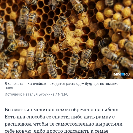
В запечатанных ячейках находится расплод — будущее потомство
пчел
Источник: 
Наталья Бурухина / NN.RU
Без матки пчелиная семья обречена на гибель.
Есть два способа ее спасти: либо дать рамку с
расплодом, чтобы те самостоятельно вырастили
себе новую, либо просто подсадить к семье