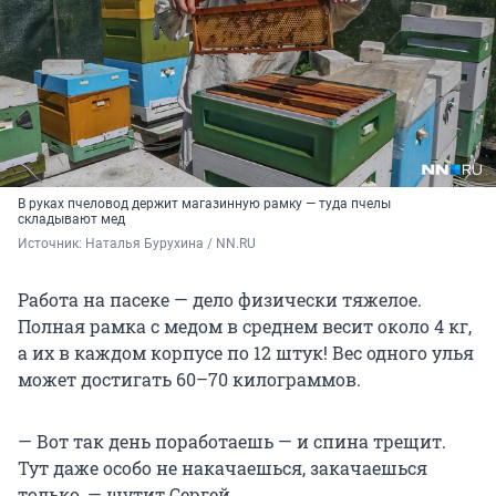
В руках пчеловод держит магазинную рамку — туда пчелы
складывают мед
Источник: 
Наталья Бурухина / NN.RU
Работа на пасеке — дело физически тяжелое.
Полная рамка с медом в среднем весит около 4 кг,
а их в каждом корпусе по 12 штук! Вес одного улья
может достигать 60–70 килограммов.
— Вот так день поработаешь — и спина трещит.
Тут даже особо не накачаешься, закачаешься
только, — шутит Сергей.