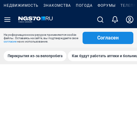
НЕДВИЖИМОСТЬ
ЗНАКОМСТВА
ПОГОДА
ФОРУМЫ
ТЕЛЕПР
На информационном ресурсе применяются cookie-
Согласен
файлы. Оставаясь на сайте, вы подтверждаете свое
согласие
на их использование.
Перекрытия из-за велопробега
Как будут работать аптеки и больн