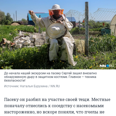
До начала нашей экскурсии на пасеку Сергей зашил внезапно
обнаруженную дыру в защитном костюме. Главное — техника
безопасности!
Источник: 
Наталья Бурухина / NN.RU
Пасеку он разбил на участке своей тещи. Местные
поначалу отнеслись к соседству с насекомыми
настороженно, но вскоре поняли, что пчелы не