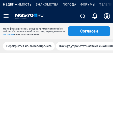
НЕДВИЖИМОСТЬ
ЗНАКОМСТВА
ПОГОДА
ФОРУМЫ
ТЕЛЕПР
На информационном ресурсе применяются cookie-
Согласен
файлы. Оставаясь на сайте, вы подтверждаете свое
согласие
на их использование.
Перекрытия из-за велопробега
Как будут работать аптеки и больн