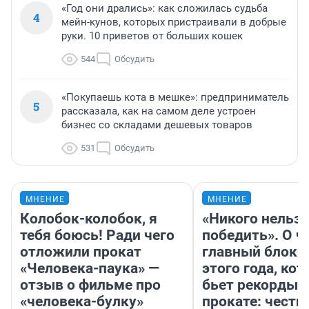
«Год они дрались»: как сложилась судьба
4
мейн-кунов, которых пристраивали в добрые
руки. 10 приветов от больших кошек
544
Обсудить
«Покупаешь кота в мешке»: предприниматель
5
рассказала, как на самом деле устроен
бизнес со складами дешевых товаров
531
Обсудить
МНЕНИЕ
МНЕНИЕ
Колобок-колобок, я
«Никого нельз
тебя боюсь! Ради чего
победить». О ч
отложили прокат
главный блокб
«Человека-паука» —
этого года, ко
отзыв о фильме про
бьет рекорды 
«человека-булку»
прокате: честн