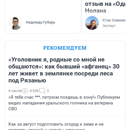
отзыв на «Оди
Нолана
Стас Соколов
Надежда Губарь
Эксперт
РЕКОМЕНДУЕМ
«Уголовник я, родные со мной не
общаются»: как бывший «афганец» 30
лет живет в землянке посреди леса
под Рязанью
6 часов
4 636
3
«Я тебя счас ***, петухом поедешь в зону!» Публикуем
видео нападения уральского гопника на ветерана
СВО
Как за август подготовить огород к зиме и не