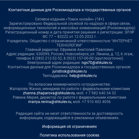
Контактные данные для Роскомнадзора и государственных органов
Сетевое издание «Томск онлайн» (18+)
Зарегистрировано Федеральной службой по надзору в сфере связи,
информационных технологий и массовых коммуникаций (Роскомнадзор)
Регистрационный номер и дата принятия решения о регистрации: ЭЛ №
ФС 77 – 83222 от 12.05.2022 г.
Учредитель: Общество с ограниченной ответственностью "ИНТЕРНЕТ
ТЕХНОЛОГИИ"
Главный редактор: Ефремов Анатолий Павлович
Адрес редакции: 630099, Россия, Новосибирск, ул. Ленина, д. 12, 6 этаж,
телефон 8 (383) 212-52-52, 8 (923) 157-00-00 (круглосуточно)
Электронный адрес редакции:
ngs70@shkulev.ru
Контактные данные для Роскомнадзора и государственных органов:
juristnsk@shkulev.ru
Техподдержка:
help@shkulev.ru
По вопросам коммерческого сотрудничества:
Жапарова Жанна, менеджер по работе с федеральными клиентами
zhanna.zhaparova@shkulev.ru
, моб. + 7 982 640 34 32
Ревина Мария, директор по работе с федеральными клиентами
mariya.revina@shkulev.ru
, моб. +7 910 402 4056
Редакция сайта не несет ответственности за достоверность
информации, содержащейся в рекламных объявлениях.
Информация об ограничениях
Политика использования cookies