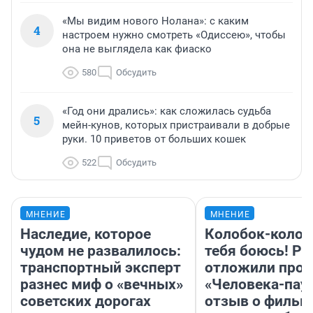
«Мы видим нового Нолана»: с каким
4
настроем нужно смотреть «Одиссею», чтобы
она не выглядела как фиаско
580
Обсудить
«Год они дрались»: как сложилась судьба
5
мейн-кунов, которых пристраивали в добрые
руки. 10 приветов от больших кошек
522
Обсудить
МНЕНИЕ
МНЕНИЕ
Наследие, которое
Колобок-колобо
чудом не развалилось:
тебя боюсь! Ра
транспортный эксперт
отложили прок
разнес миф о «вечных»
«Человека-пау
советских дорогах
отзыв о фильм