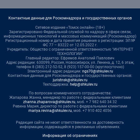
Контактные данные для Роскомнадзора и государственных органов
Сетевое издание «Томск онлайн» (18+)
Зарегистрировано Федеральной службой по надзору в сфере связи,
информационных технологий и массовых коммуникаций (Роскомнадзор)
Регистрационный номер и дата принятия решения о регистрации: ЭЛ №
ФС 77 – 83222 от 12.05.2022 г.
Учредитель: Общество с ограниченной ответственностью "ИНТЕРНЕТ
ТЕХНОЛОГИИ"
Главный редактор: Ефремов Анатолий Павлович
Адрес редакции: 630099, Россия, Новосибирск, ул. Ленина, д. 12, 6 этаж,
телефон 8 (383) 212-52-52, 8 (923) 157-00-00 (круглосуточно)
Электронный адрес редакции:
ngs70@shkulev.ru
Контактные данные для Роскомнадзора и государственных органов:
juristnsk@shkulev.ru
Техподдержка:
help@shkulev.ru
По вопросам коммерческого сотрудничества:
Жапарова Жанна, менеджер по работе с федеральными клиентами
zhanna.zhaparova@shkulev.ru
, моб. + 7 982 640 34 32
Ревина Мария, директор по работе с федеральными клиентами
mariya.revina@shkulev.ru
, моб. +7 910 402 4056
Редакция сайта не несет ответственности за достоверность
информации, содержащейся в рекламных объявлениях.
Информация об ограничениях