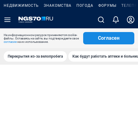
НЕДВИЖИМОСТЬ
ЗНАКОМСТВА
ПОГОДА
ФОРУМЫ
ТЕЛЕПР
На информационном ресурсе применяются cookie-
Согласен
файлы. Оставаясь на сайте, вы подтверждаете свое
согласие
на их использование.
Перекрытия из-за велопробега
Как будут работать аптеки и больн