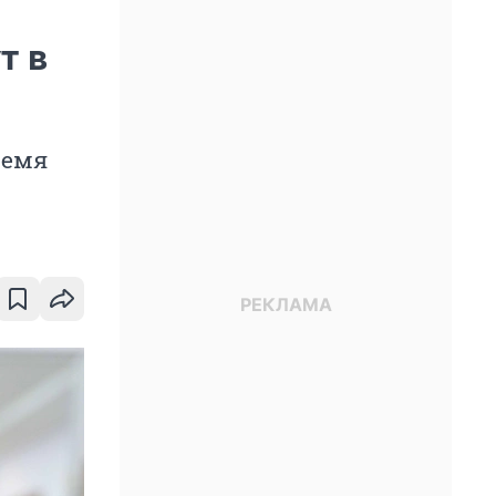
т в
ремя