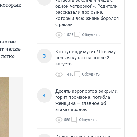
четверть закончил лишь с
 которых
одной четверкой». Родители
рассказали про сына,
который всю жизнь боролся
с раком
1 526
Обсудить
многие
ит челка-
Кто тут воду мутит? Почему
3
 легко
нельзя купаться после 2
августа
1 416
Обсудить
Десять аэропортов закрыли,
4
горит промзона, погибла
женщина — главное об
атаках дронов
558
Обсудить
Игривые слонопотамы с