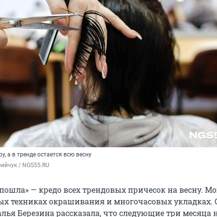
у, а в тренде остается всю весну
ийчук / NGS55.RU
 пошла» — кредо всех трендовых причесок на весну. М
ых техниках окрашивания и многочасовых укладках. 
алья Березина рассказала, что следующие три месяца 