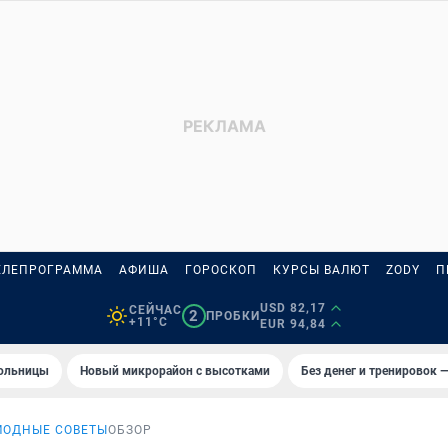
ЕЛЕПРОГРАММА
АФИША
ГОРОСКОП
КУРСЫ ВАЛЮТ
ZODY
П
USD 82,17
СЕЙЧАС
2
ПРОБКИ
+11°C
EUR 94,84
больницы
Новый микрорайон с высотками
Без денег и тренировок —
МОДНЫЕ СОВЕТЫ
ОБЗОР