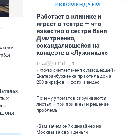
РЕКОМЕНДУЕМ
Работает в клинике и
играет в театре — что
а 
известно о сестре Вани
Дмитриенко,
оскандалившейся на
ически
концерте в «Лужниках»
тобы
1 час
1 448
1
«Кто-то считает меня сумасшедшей».
Екатеринбурженка приютила дома
200 жирафов — фото и видео
Наталья
елых
Почему у томатов скручиваются
листья — три причины и решение
рез
проблемы
бы они
«Вам зачем он?»: дизайнер из
Москвы за свои деньги