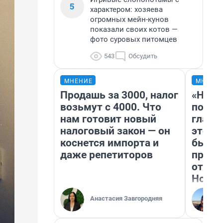
5
характером: хозяева
огромных мейн-кунов
показали своих котов —
фото суровых питомцев
543
Обсудить
МНЕНИЕ
МНЕНИ
Продашь за 3000, налог
«Нико
возьмут с 4000. Что
побед
нам готовит новый
главн
налоговый закон — он
этого
коснется импорта и
бьет 
даже репетиторов
прока
отзыв
Нолан
Анастасия Завгородняя