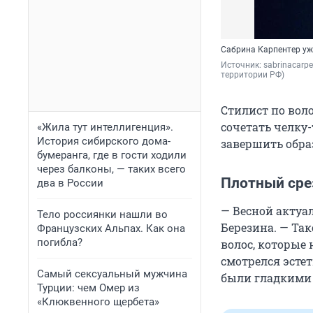
Сабрина Карпентер уж
Источник: 
sabrinacarpe
территории РФ)
Стилист по вол
сочетать челку-
«Жила тут интеллигенция».
История сибирского дома-
завершить образ
бумеранга, где в гости ходили
через балконы, — таких всего
Плотный сре
два в России
— Весной актуа
Тело россиянки нашли во
Березина. — Та
Французских Альпах. Как она
погибла?
волос, которые 
смотрелся эстет
Самый сексуальный мужчина
были гладкими 
Турции: чем Омер из
«Клюквенного щербета»