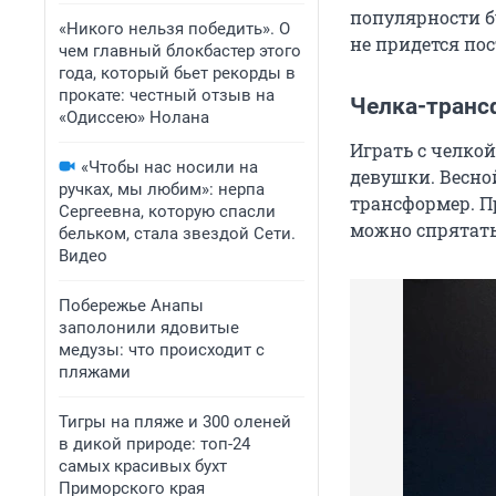
популярности б
«Никого нельзя победить». О
не придется пос
чем главный блокбастер этого
года, который бьет рекорды в
прокате: честный отзыв на
Челка-транс
«Одиссею» Нолана
Играть с челкой
«Чтобы нас носили на
девушки. Весной
ручках, мы любим»: нерпа
трансформер. Пр
Сергеевна, которую спасли
можно спрятать
бельком, стала звездой Сети.
Видео
Побережье Анапы
заполонили ядовитые
медузы: что происходит с
пляжами
Тигры на пляже и 300 оленей
в дикой природе: топ-24
самых красивых бухт
Приморского края