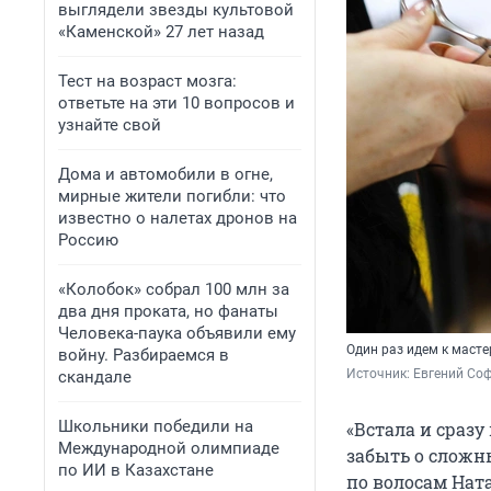
выглядели звезды культовой
«Каменской» 27 лет назад
Тест на возраст мозга:
ответьте на эти 10 вопросов и
узнайте свой
Дома и автомобили в огне,
мирные жители погибли: что
известно о налетах дронов на
Россию
«Колобок» собрал 100 млн за
два дня проката, но фанаты
Человека-паука объявили ему
Один раз идем к мастер
войну. Разбираемся в
Источник: 
Евгений Соф
скандале
Школьники победили на
«Встала и сразу
Международной олимпиаде
забыть о сложн
по ИИ в Казахстане
по волосам Нат