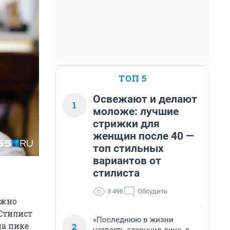
ТОП 5
Освежают и делают
1
моложе: лучшие
стрижки для
женщин после 40 —
топ стильных
вариантов от
стилиста
3 496
Обсудить
ожно
Стилист
«Последнюю в жизни
на пике
2