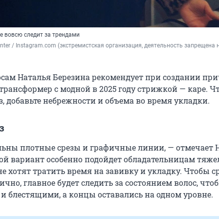
е вовсю следит за трендами
nter 
/ Instagram.com (экстремистская организация, деятельность запрещена н
осам Наталья Березина рекомендует при создании пр
трансформер с модной в 2025 году стрижкой — каре. Ч
, добавьте небрежности и объема во время укладки.
з
льны плотные срезы и графичные линии, — отмечает 
кой вариант особенно подойдет обладательницам тяж
не хотят тратить время на завивку и укладку. Чтобы с
ично, главное будет следить за состоянием волос, что
и блестящими, а концы оставались на одном уровне.