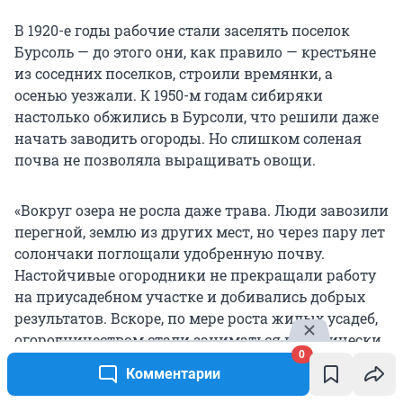
В 1920-е годы рабочие стали заселять поселок
Бурсоль — до этого они, как правило — крестьяне
из соседних поселков, строили времянки, а
осенью уезжали. К
1950-м
годам сибиряки
настолько обжились в Бурсоли, что решили даже
начать заводить огороды. Но слишком соленая
почва не позволяла выращивать овощи.
«Вокруг озера не росла даже трава. Люди завозили
перегной, землю из других мест, но через пару лет
солончаки поглощали удобренную почву.
Настойчивые огородники не прекращали работу
на приусадебном участке и добивались добрых
результатов. Вскоре, по мере роста жилых усадеб,
огородничеством стали заниматься практически
0
все домовладельцы», — описывает директор
Комментарии
музея.