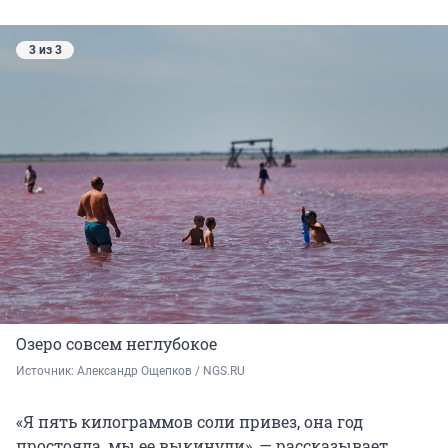
3 из 3
Озеро совсем неглубокое
Источник: 
Александр Ощепков / NGS.RU
«Я пять килограммов соли привез, она год
простояла, мы ее выкинули», — рассказывает