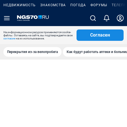
НЕДВИЖИМОСТЬ
ЗНАКОМСТВА
ПОГОДА
ФОРУМЫ
ТЕЛЕПР
На информационном ресурсе применяются cookie-
Согласен
файлы. Оставаясь на сайте, вы подтверждаете свое
согласие
на их использование.
Перекрытия из-за велопробега
Как будут работать аптеки и больн