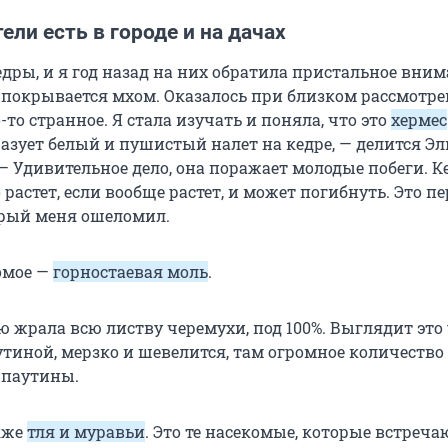
ели есть в городе и на дачах
едры, и я год назад на них обратила пристальное вним
р покрывается мхом. Оказалось при близком рассмотре
о-то странное. Я стала изучать и поняла, что это
хермес
разует белый и пушистый налет на кедре, — делится Э
 Удивительное дело, она поражает молодые побеги. Ке
 растет, если вообще растет, и может погибнуть. Это п
орый меня ошеломил.
омое —
горностаевая моль
.
 жрала всю листву черемухи, под 100%. Выглядит это
утиной, мерзко и шевелится, там огромное количество
 паутины.
кже
тля и муравьи
. Это те насекомые, которые встреча