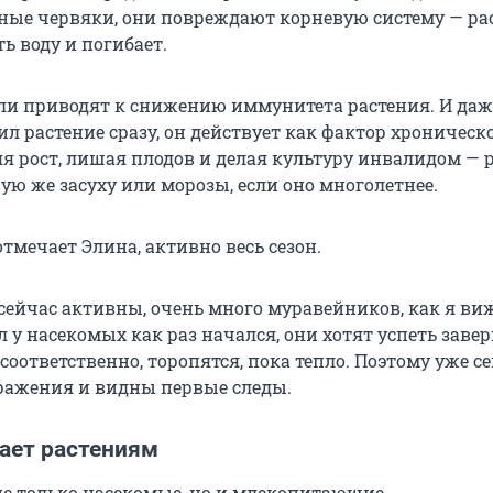
ные червяки, они повреждают корневую систему — ра
ь воду и погибает.
ели приводят к снижению иммунитета растения. И даж
ил растение сразу, он действует как фактор хроническ
яя рост, лишая плодов и делая культуру инвалидом — 
ую же засуху или морозы, если оно многолетнее.
отмечает Элина, активно весь сезон.
сейчас активны, очень много муравейников, как я виж
 у насекомых как раз начался, они хотят успеть заве
оответственно, торопятся, пока тепло. Поэтому уже с
ражения и видны первые следы.
ает растениям
не только насекомые, но и млекопитающие.