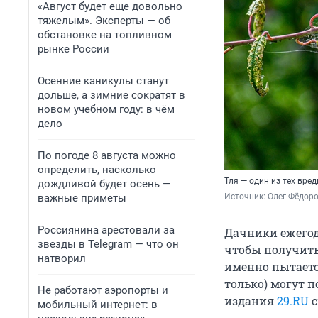
«Август будет еще довольно
тяжелым». Эксперты — об
обстановке на топливном
рынке России
Осенние каникулы станут
дольше, а зимние сократят в
новом учебном году: в чём
дело
По погоде 8 августа можно
определить, насколько
Тля — один из тех вре
дождливой будет осень —
важные приметы
Источник: 
Олег Фёдоро
Россиянина арестовали за
Дачники ежегодн
звезды в Telegram — что он
чтобы получить
натворил
именно пытаетс
только) могут п
Не работают аэропорты и
издания
29.RU
с
мобильный интернет: в