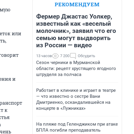
РЕКОМЕНДУЕМ
амую
Фермер Джастас Уолкер,
известный как «веселый
молочник», заявил что его
веток или
семью могут выдворить
ть,
из России — видео
 говорит
13 часов
7 200
Обсудить
Сезон черники в Мурманской
области: рецепт хрустящего ягодного
штруделя за полчаса
ения и
Работает в клинике и играет в театре
— что известно о сестре Вани
Дмитриенко, оскандалившейся на
транспорт
концерте в «Лужниках»
т к
стья
а
На пляже под Геленджиком при атаке
БПЛА погибли преподаватель
очень