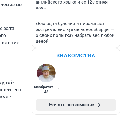
английского языка и ее 12-летняя
стение не
дочь
«Ела одни булочки и пирожные»:
е если
экстремально худые новосибирцы —
ого
о своих попытках набрать вес любой
ценой
растение
ЗНАКОМСТВА
у, всё
Изобретатель
,
ршить его
48
ейчас
Начать знакомиться