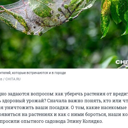
дителей, которые встречаются и в городе
в / CHITA.RU
о задаются вопросом: как уберечь растения от вреди
 здоровый урожай? Сначала важно понять, кто или ч
я уничтожить ваши посадки. О том, какие насекомые 
оявиться на растениях и как с ними бороться, наши ко
просили опытного садовода Элину Колядко.