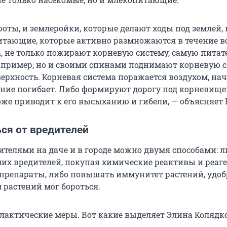
кроты, и землеройки, которые делают ходы под землей,
тающие, которые активно размножаются в течение в
а, не только пожирают корневую систему, самую питат
апример, но и своими спинами поднимают корневую 
верхность. Корневая система поражается воздухом, на
ение погибает. Либо формируют дорогу под корневищ
оже приводит к его высыханию и гибели, — объясняет 
ся от вредителей
ителями на даче и в городе можно двумя способами: л
их вредителей, покупая химические реактивы и реаг
препараты, либо повышать иммунитет растений, удобр
 растений мог бороться.
актические меры. Вот какие выделяет Элина Колядко