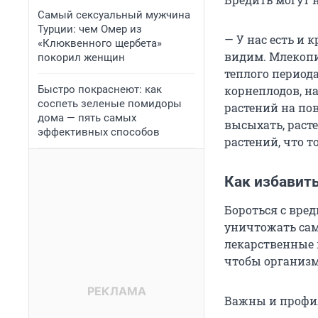
Самый сексуальный мужчина
Турции: чем Омер из
— У нас есть и 
«Клюквенного щербета»
видим. Млекопи
покорил женщин
теплого период
Быстро покраснеют: как
корнеплодов, н
соспеть зеленые помидоры
растений на по
дома — пять самых
высыхать, раст
эффективных способов
растений, что т
Как избавить
Бороться с вред
уничтожать сам
лекарственные 
чтобы организм
Важны и профил