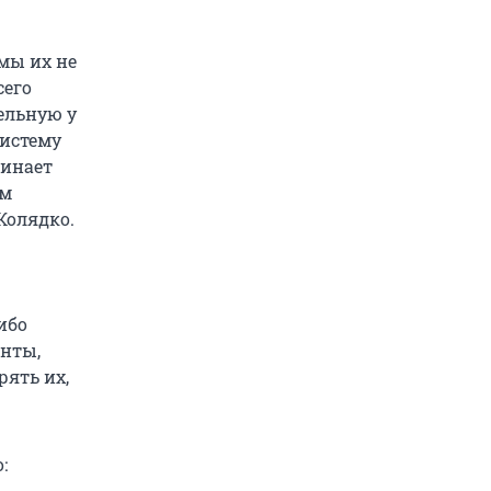
 мы их не
сего
ельную у
систему
чинает
ем
Колядко.
ибо
енты,
ять их,
: