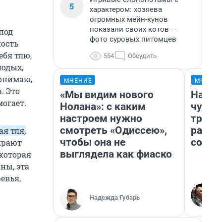
5
характером: хозяева
огромных мейн-кунов
показали своих котов —
 под
фото суровых питомцев
ость
ебя тлю,
554
Обсудить
лодых,
понимаю,
МНЕНИЕ
МНЕНИ
. Это
«Мы видим нового
Насле
могает.
Нолана»: с каким
чудом
настроем нужно
транс
смотреть «Одиссею»,
разне
ая тля,
чтобы она не
совет
ирают
выглядела как фиаско
 которая
ны, эта
евья,
Надежда Губарь