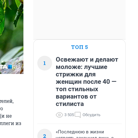
ТОП 5
Освежают и делают
1
моложе: лучшие
стрижки для
женщин после 40 —
топ стильных
вариантов от
телей,
стилиста
то
3 505
Обсудить
(и не
ллеги из
«Последнюю в жизни
2