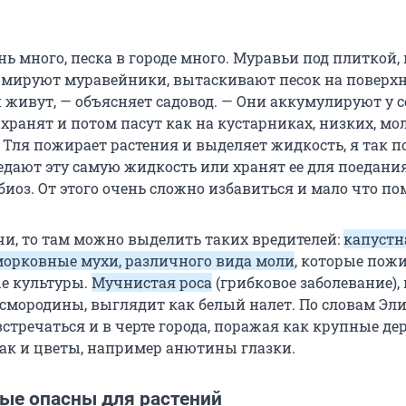
ь много, песка в городе много. Муравьи под плиткой,
мируют муравейники, вытаскивают песок на поверхн
 живут, — объясняет садовод. — Они аккумулируют у с
хранят и потом пасут как на кустарниках, низких, мо
. Тля пожирает растения и выделяет жидкость, я так 
едают эту самую жидкость или хранят ее для поедания
биоз. От этого очень сложно избавиться и мало что по
ачи, то там можно выделить таких вредителей:
капустн
морковные мухи, различного вида моли
, которые пож
е культуры.
Мучнистая роса
(грибковое заболевание),
 смородины, выглядит как белый налет. По словам Эли
стречаться и в черте города, поражая как крупные дер
 так и цветы, например анютины глазки.
ые опасны для растений