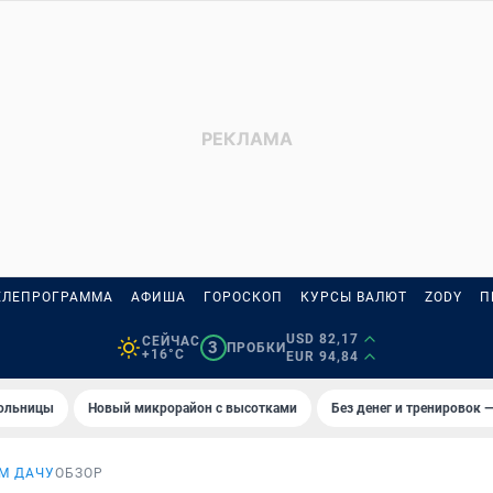
ЕЛЕПРОГРАММА
АФИША
ГОРОСКОП
КУРСЫ ВАЛЮТ
ZODY
П
USD 82,17
СЕЙЧАС
3
ПРОБКИ
+16°C
EUR 94,84
больницы
Новый микрорайон с высотками
Без денег и тренировок —
М ДАЧУ
ОБЗОР