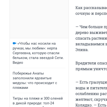
Как рассказыва
сочную и персп
— Чем больше пр
дерево выживет
спасать растени
«Чтобы нас носили на
вкладываемся в 
ручках, мы любим»: нерпа
Элина.
Сергеевна, которую спасли
бельком, стала звездой Сети.
Видео
Вредители опа
прямым уничт
Побережье Анапы
заполонили ядовитые
— Есть грызущи
медузы: что происходит с
воды и питател
пляжами
ослаблению рас
Тигры на пляже и 300 оленей
желтеют, скруч
в дикой природе: топ-24
Колядко. — Есть