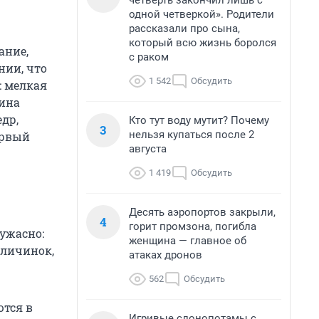
четверть закончил лишь с
одной четверкой». Родители
рассказали про сына,
который всю жизнь боролся
ание,
с раком
нии, что
1 542
Обсудить
: мелкая
лина
др,
Кто тут воду мутит? Почему
3
нельзя купаться после 2
ервый
августа
1 419
Обсудить
Десять аэропортов закрыли,
4
горит промзона, погибла
 ужасно:
женщина — главное об
 личинок,
атаках дронов
562
Обсудить
ются в
Игривые слонопотамы с