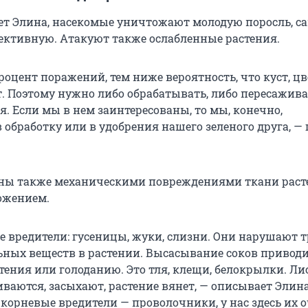
ет Элина, насекомые уничтожают молодую поросль, с
ективную. Атакуют также ослабленные растения.
оцент поражений, тем ниже вероятность, что куст, ц
. Поэтому нужно либо обрабатывать, либо пересажива
я. Если мы в нем заинтересованы, то мы, конечно,
обработку или в удобрения нашего зеленого друга, —
сны также механическими повреждениями ткани раст
ожением.
е вредители: гусеницы, жуки, слизни. Они нарушают 
ьных веществ в растении. Высасывание соков приводи
тения или голоданию. Это тля, клещи, белокрылки. Ли
иваются, засыхают, растение вянет, — описывает Элин
 корневые вредители — проволочники, у нас здесь их 