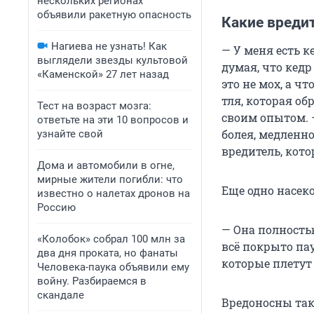
нескольких регионах
объявили ракетную опасность
Какие вредит
Нагиева не узнать! Как
— У меня есть к
выглядели звезды культовой
думая, что кед
«Каменской» 27 лет назад
это не мох, а чт
тля, которая об
Тест на возраст мозга:
своим опытом. —
ответьте на эти 10 вопросов и
болея, медленно
узнайте свой
вредитель, кот
Дома и автомобили в огне,
мирные жители погибли: что
Еще одно насек
известно о налетах дронов на
Россию
— Она полностью
«Колобок» собрал 100 млн за
всё покрыто па
два дня проката, но фанаты
которые плетут
Человека-паука объявили ему
войну. Разбираемся в
скандале
Вредоносны та