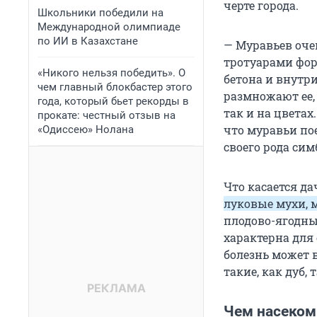
черте города.
Школьники победили на
Международной олимпиаде
по ИИ в Казахстане
— Муравьев очен
тротуарами фор
«Никого нельзя победить». О
бетона и внутри
чем главный блокбастер этого
размножают ее, 
года, который бьет рекорды в
так и на цветах
прокате: честный отзыв на
что муравьи по
«Одиссею» Нолана
своего рода сим
Что касается д
луковые мухи, 
плодово-ягодны
характерна для
болезнь может в
такие, как дуб,
Чем насеком