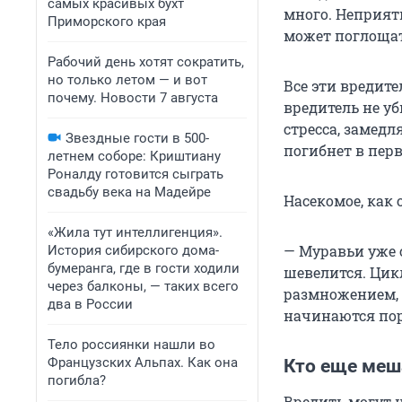
самых красивых бухт
много. Неприят
Приморского края
может поглощат
Рабочий день хотят сократить,
но только летом — и вот
Все эти вредит
почему. Новости 7 августа
вредитель не уб
стресса, замедл
Звездные гости в 500-
погибнет в перв
летнем соборе: Криштиану
Роналду готовится сыграть
свадьбу века на Мадейре
Насекомое, как 
«Жила тут интеллигенция».
— Муравьи уже 
История сибирского дома-
бумеранга, где в гости ходили
шевелится. Цикл
через балконы, — таких всего
размножением, с
два в России
начинаются по
Тело россиянки нашли во
Французских Альпах. Как она
Кто еще меш
погибла?
Вредить могут 