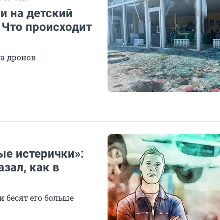
и на детский
 Что происходит
та дронов
ые истерички»:
зал, как в
 бесят его больше