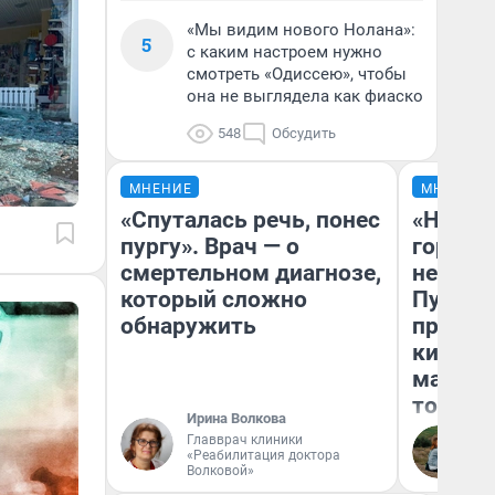
«Мы видим нового Нолана»:
5
с каким настроем нужно
смотреть «Одиссею», чтобы
она не выглядела как фиаско
548
Обсудить
МНЕНИЕ
МНЕНИЕ
«Спуталась речь, понес
«Нет н
пургу». Врач — о
городов
смертельном диагнозе,
недофи
который сложно
Путеше
обнаружить
проеха
киломе
машине
того
Ирина Волкова
Главврач клиники
Ек
«Реабилитация доктора
Волковой»