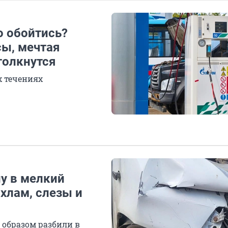
о обойтись?
ы, мечтая
столкнутся
х течениях
у в мелкий
охлам, слезы и
 образом разбили в