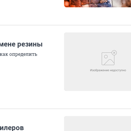
смене резины
 как определить
дилеров