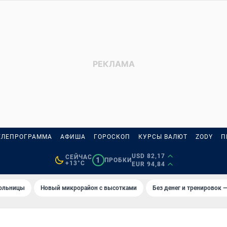
ЕЛЕПРОГРАММА
АФИША
ГОРОСКОП
КУРСЫ ВАЛЮТ
ZODY
П
USD 82,17
СЕЙЧАС
1
ПРОБКИ
+13°C
EUR 94,84
больницы
Новый микрорайон с высотками
Без денег и тренировок —