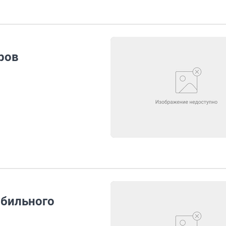
ров
обильного