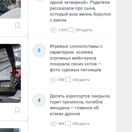
одной четверкой». Родители
рассказали про сына,
который всю жизнь боролся
с раком
1 655
Обсудить
Игривые слонопотамы с
3
характером: хозяева
огромных мейн-кунов
показали своих котов —
фото суровых питомцев
598
Обсудить
Десять аэропортов закрыли,
4
горит промзона, погибла
женщина — главное об
атаках дронов
584
Обсудить