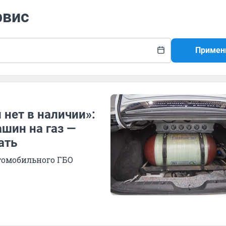
рвис
Примен
 нет в наличии»:
шин на газ —
ать
томобильного ГБО