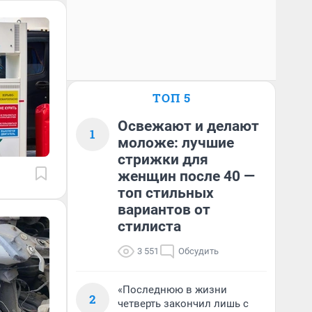
ТОП 5
Освежают и делают
1
моложе: лучшие
стрижки для
женщин после 40 —
топ стильных
вариантов от
стилиста
3 551
Обсудить
«Последнюю в жизни
2
четверть закончил лишь с