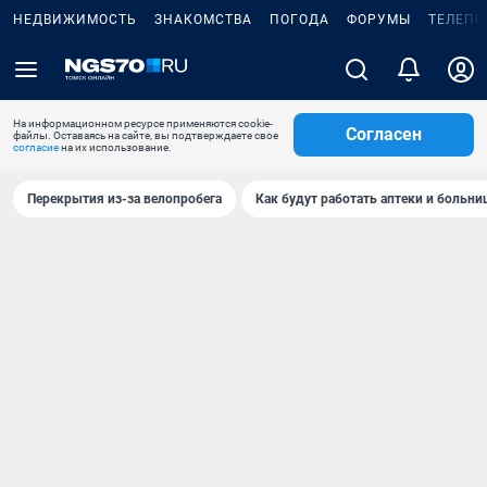
НЕДВИЖИМОСТЬ
ЗНАКОМСТВА
ПОГОДА
ФОРУМЫ
ТЕЛЕПР
На информационном ресурсе применяются cookie-
Согласен
файлы. Оставаясь на сайте, вы подтверждаете свое
согласие
на их использование.
Перекрытия из-за велопробега
Как будут работать аптеки и больн