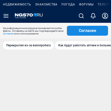
НЕДВИЖИМОСТЬ
ЗНАКОМСТВА
ПОГОДА
ФОРУМЫ
ТЕЛЕПР
На информационном ресурсе применяются cookie-
Согласен
файлы. Оставаясь на сайте, вы подтверждаете свое
согласие
на их использование.
Перекрытия из-за велопробега
Как будут работать аптеки и больн