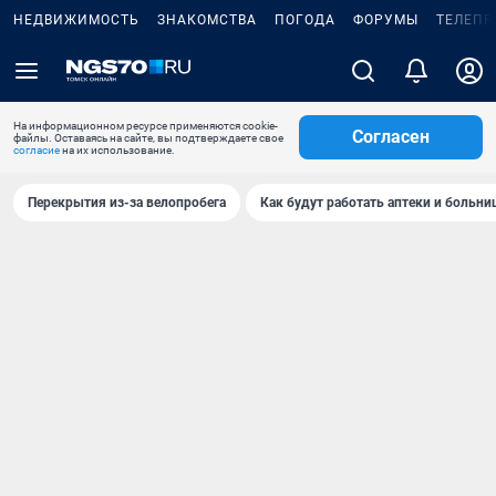
НЕДВИЖИМОСТЬ
ЗНАКОМСТВА
ПОГОДА
ФОРУМЫ
ТЕЛЕПР
На информационном ресурсе применяются cookie-
Согласен
файлы. Оставаясь на сайте, вы подтверждаете свое
согласие
на их использование.
Перекрытия из-за велопробега
Как будут работать аптеки и больн