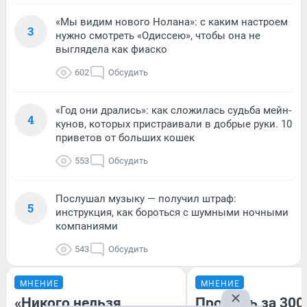
«Мы видим нового Нолана»: с каким настроем
3
нужно смотреть «Одиссею», чтобы она не
выглядела как фиаско
602
Обсудить
«Год они дрались»: как сложилась судьба мейн-
4
кунов, которых пристраивали в добрые руки. 10
приветов от больших кошек
553
Обсудить
Послушал музыку — получил штраф:
5
инструкция, как бороться с шумными ночными
компаниями
543
Обсудить
МНЕНИЕ
МНЕНИЕ
«Никого нельзя
Продашь за 3000