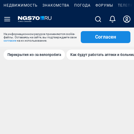
НЕДВИЖИМОСТЬ
ЗНАКОМСТВА
ПОГОДА
ФОРУМЫ
ТЕЛЕПР
На информационном ресурсе применяются cookie-
Согласен
файлы. Оставаясь на сайте, вы подтверждаете свое
согласие
на их использование.
Перекрытия из-за велопробега
Как будут работать аптеки и больн