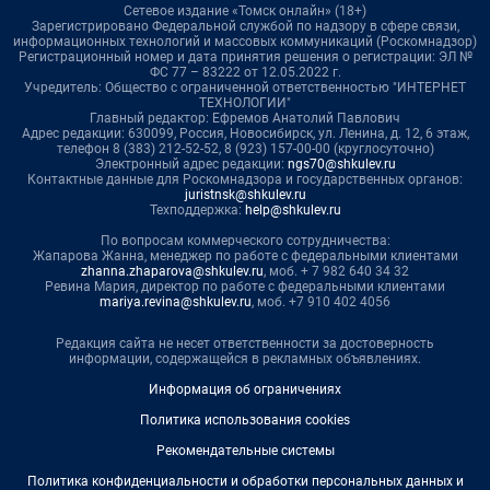
Сетевое издание «Томск онлайн» (18+)
Зарегистрировано Федеральной службой по надзору в сфере связи,
информационных технологий и массовых коммуникаций (Роскомнадзор)
Регистрационный номер и дата принятия решения о регистрации: ЭЛ №
ФС 77 – 83222 от 12.05.2022 г.
Учредитель: Общество с ограниченной ответственностью "ИНТЕРНЕТ
ТЕХНОЛОГИИ"
Главный редактор: Ефремов Анатолий Павлович
Адрес редакции: 630099, Россия, Новосибирск, ул. Ленина, д. 12, 6 этаж,
телефон 8 (383) 212-52-52, 8 (923) 157-00-00 (круглосуточно)
Электронный адрес редакции:
ngs70@shkulev.ru
Контактные данные для Роскомнадзора и государственных органов:
juristnsk@shkulev.ru
Техподдержка:
help@shkulev.ru
По вопросам коммерческого сотрудничества:
Жапарова Жанна, менеджер по работе с федеральными клиентами
zhanna.zhaparova@shkulev.ru
, моб. + 7 982 640 34 32
Ревина Мария, директор по работе с федеральными клиентами
mariya.revina@shkulev.ru
, моб. +7 910 402 4056
Редакция сайта не несет ответственности за достоверность
информации, содержащейся в рекламных объявлениях.
Информация об ограничениях
Политика использования cookies
Рекомендательные системы
Политика конфиденциальности и обработки персональных данных и