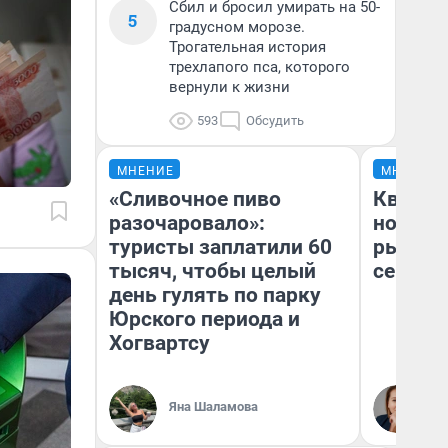
Сбил и бросил умирать на 50-
5
градусном морозе.
Трогательная история
трехлапого пса, которого
вернули к жизни
593
Обсудить
МНЕНИЕ
МНЕНИЕ
«Сливочное пиво
Кварти
разочаровало»:
но деш
туристы заплатили 60
рынок 
тысяч, чтобы целый
сейчас
день гулять по парку
Юрского периода и
Хогвартсу
Ек
Яна Шаламова
ди
не