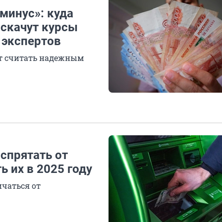
 минус»: куда
 скачут курсы
 экспертов
ит считать надежным
 спрятать от
 их в 2025 году
ичаться от