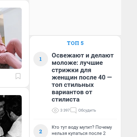
ТОП 5
Освежают и делают
1
моложе: лучшие
стрижки для
женщин после 40 —
топ стильных
вариантов от
стилиста
3 397
Обсудить
Кто тут воду мутит? Почему
2
нельзя купаться после 2