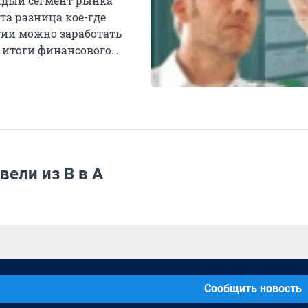
аждый сегмент рынка
та разница кое-где
егии можно заработать
 итоги финансового
ели из B в А
Сообщить новость