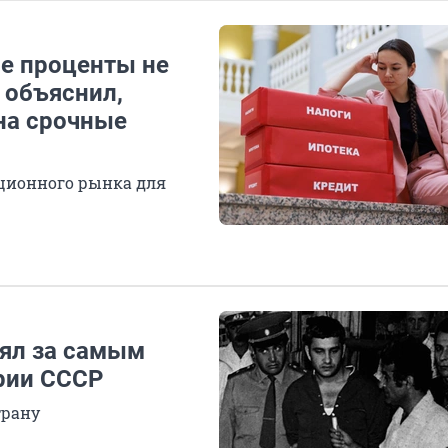
ие проценты не
 объяснил,
 на срочные
ционного рынка для
оял за самым
рии СССР
трану