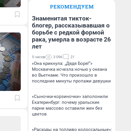
РЕКОМЕНДУЕМ
Знаменитая тикток-
блогер, рассказывавшая о
борьбе с редкой формой
рака, умерла в возрасте 26
лет
5 часов
3 096
21
«Она крикнула: „Дядя Боря!“»
Москвичка исчезла ночью у океана
во Вьетнаме. Что произошло в
последние минуты пропажи девушки
«Сыночки-корзиночки» заполонили
Екатеринбург: почему уральские
парни массово оставили жен без
цветов
«Расходы на топливо колоссальные»: