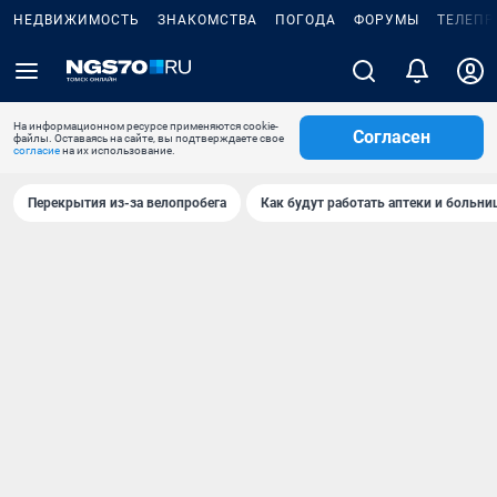
НЕДВИЖИМОСТЬ
ЗНАКОМСТВА
ПОГОДА
ФОРУМЫ
ТЕЛЕПР
На информационном ресурсе применяются cookie-
Согласен
файлы. Оставаясь на сайте, вы подтверждаете свое
согласие
на их использование.
Перекрытия из-за велопробега
Как будут работать аптеки и больн