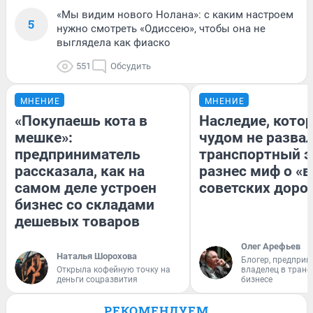
«Мы видим нового Нолана»: с каким настроем
5
нужно смотреть «Одиссею», чтобы она не
выглядела как фиаско
551
Обсудить
МНЕНИЕ
МНЕНИЕ
«Покупаешь кота в
Наследие, кото
мешке»:
чудом не разва
предприниматель
транспортный э
рассказала, как на
разнес миф о «
самом деле устроен
советских доро
бизнес со складами
дешевых товаров
Олег Арефьев
Наталья Шорохова
Блогер, предприн
Открыла кофейную точку на
владелец в тран
деньги соцразвития
бизнесе
РЕКОМЕНДУЕМ