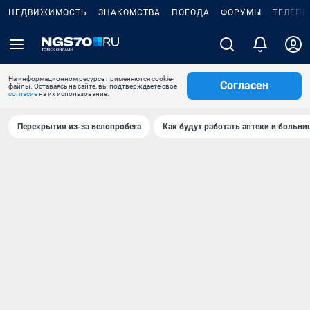
НЕДВИЖИМОСТЬ
ЗНАКОМСТВА
ПОГОДА
ФОРУМЫ
ТЕЛЕПР
На информационном ресурсе применяются cookie-
Согласен
файлы. Оставаясь на сайте, вы подтверждаете свое
согласие
на их использование.
Перекрытия из-за велопробега
Как будут работать аптеки и больн