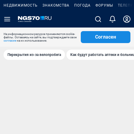
НЕДВИЖИМОСТЬ
ЗНАКОМСТВА
ПОГОДА
ФОРУМЫ
ТЕЛЕПР
На информационном ресурсе применяются cookie-
Согласен
файлы. Оставаясь на сайте, вы подтверждаете свое
согласие
на их использование.
Перекрытия из-за велопробега
Как будут работать аптеки и больн